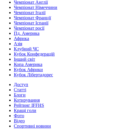
Чемпіонат Англії
Чемпіонат Німеччини
Чемпіонат Італії
Чемпіонат Франції
Чемпіонат Іспанії
Чемпіонат росії
Пд. Америка
Африка
Азія
Клубний ЧС
Кубок Конфедерацій
Інший світ
Копа Америка
Кубок Африки
Кубок Лібертадорес
Доступ
Статті
Блоги
Котирування
Рейтинг IFFHS
Кращі голи
Фото
Відео
Спортивні новини