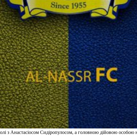
чолі з Анастасіосом Сидіропулосом, а головною дійовою особою 