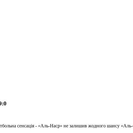
9:0
 футбольна сенсація - «Аль-Наср» не залишив жодного шансу «Ал