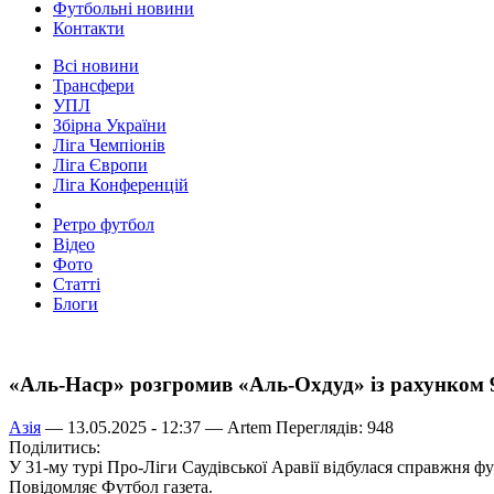
Футбольні новини
Контакти
Всі новини
Трансфери
УПЛ
Збірна України
Ліга Чемпіонів
Ліга Європи
Ліга Конференцій
Ретро футбол
Відео
Фото
Статті
Блоги
«Аль-Наср» розгромив «Аль-Охдуд» із рахунком 
Азія
— 13.05.2025 - 12:37 —
Artem
Переглядів: 948
Поділитись:
У 31-му турі Про-Ліги Саудівської Аравії відбулася справжня
Повідомляє Футбол газета.