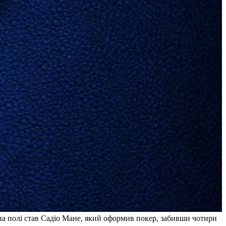
на полі став Садіо Мане, який оформив покер, забивши чотири