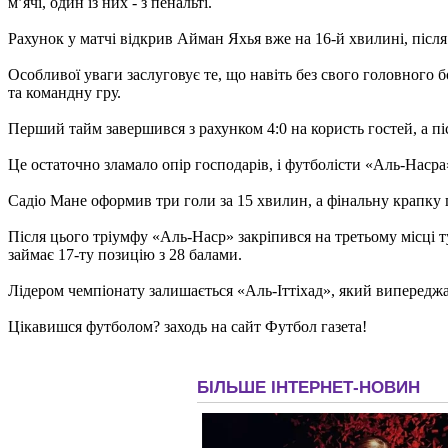
м’ячі, один із них - з пенальті.
Рахунок у матчі відкрив Айман Яхья вже на 16-й хвилині, піс
Особливої уваги заслуговує те, що навіть без свого головного
та командну гру.
Перший тайм завершився з рахунком 4:0 на користь гостей, а п
Це остаточно зламало опір господарів, і футболісти «Аль-Насра
Садіо Мане оформив три голи за 15 хвилин, а фінальну крапку 
Після цього тріумфу «Аль-Наср» закріпився на третьому місці т
займає 17-ту позицію з 28 балами.
Лідером чемпіонату залишається «Аль-Іттіхад», який випереджає
Цікавишся футболом? заходь на сайт Футбол газета!