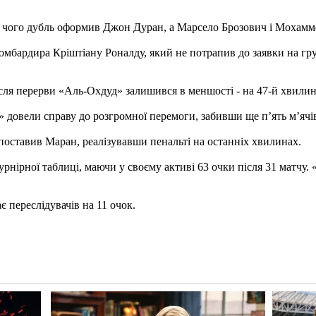
ля чого дубль оформив Джон Дуран, а Марсело Брозович і Мохам
 бомбардира Кріштіану Роналду, який не потрапив до заявки на г
ісля перерви «Аль-Охдуд» залишився в меншості - на 47-й хвилин
» довели справу до розгромної перемоги, забивши ще п’ять м’ячів 
поставив Маран, реалізувавши пенальті на останніх хвилинах.
урнірної таблиці, маючи у своєму активі 63 очки після 31 матчу.
 переслідувачів на 11 очок.