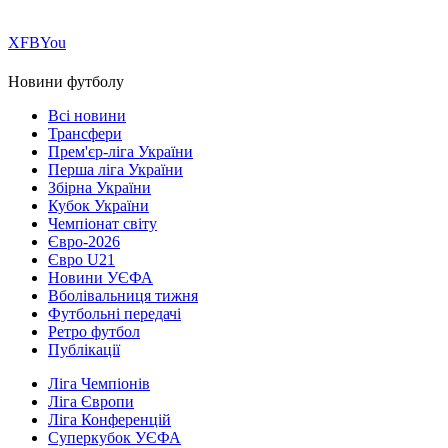
Х
FB
You
Новини футболу
Всі новини
Трансфери
Прем'єр-ліга України
Перша ліга України
Збірна України
Кубок України
Чемпіонат світу
Євро-2026
Євро U21
Новини УЄФА
Вболівальниця тижня
Футбольні передачі
Ретро футбол
Публікації
Ліга Чемпіонів
Ліга Європи
Ліга Конференцій
Суперкубок УЄФА