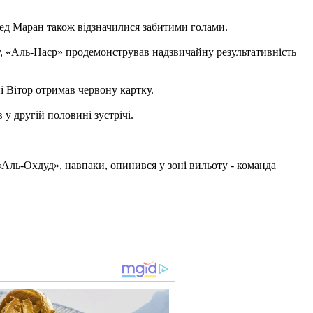
мед Маран також відзначилися забитими голами.
ру, «Аль-Наср» продемонстрував надзвичайну результативність
і Вітор отримав червону картку.
у другій половині зустрічі.
 «Аль-Охдуд», навпаки, опинився у зоні вильоту - команда