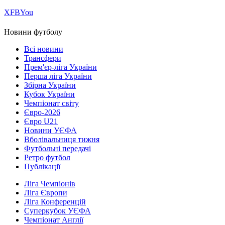
Х
FB
You
Новини футболу
Всі новини
Трансфери
Прем'єр-ліга України
Перша ліга України
Збірна України
Кубок України
Чемпіонат світу
Євро-2026
Євро U21
Новини УЄФА
Вболівальниця тижня
Футбольні передачі
Ретро футбол
Публікації
Ліга Чемпіонів
Ліга Європи
Ліга Конференцій
Суперкубок УЄФА
Чемпіонат Англії