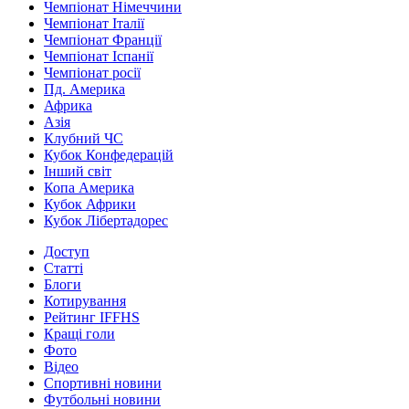
Чемпіонат Німеччини
Чемпіонат Італії
Чемпіонат Франції
Чемпіонат Іспанії
Чемпіонат росії
Пд. Америка
Африка
Азія
Клубний ЧС
Кубок Конфедерацій
Інший світ
Копа Америка
Кубок Африки
Кубок Лібертадорес
Доступ
Статті
Блоги
Котирування
Рейтинг IFFHS
Кращі голи
Фото
Відео
Спортивні новини
Футбольні новини