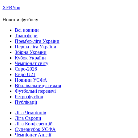
Х
FB
You
Новини футболу
Всі новини
Трансфери
Прем'єр-ліга України
Перша ліга України
Збірна України
Кубок України
Чемпіонат світу
Євро-2026
Євро U21
Новини УЄФА
Вболівальниця тижня
Футбольні передачі
Ретро футбол
Публікації
Ліга Чемпіонів
Ліга Європи
Ліга Конференцій
Суперкубок УЄФА
Чемпіонат Англії