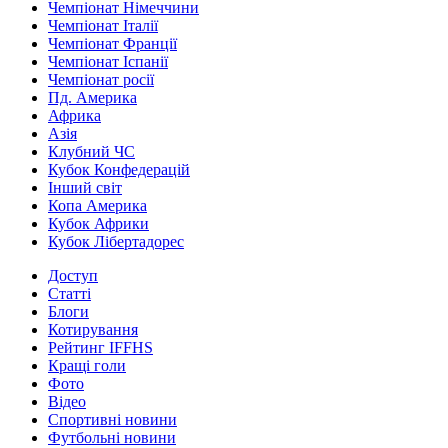
Чемпіонат Німеччини
Чемпіонат Італії
Чемпіонат Франції
Чемпіонат Іспанії
Чемпіонат росії
Пд. Америка
Африка
Азія
Клубний ЧС
Кубок Конфедерацій
Інший світ
Копа Америка
Кубок Африки
Кубок Лібертадорес
Доступ
Статті
Блоги
Котирування
Рейтинг IFFHS
Кращі голи
Фото
Відео
Спортивні новини
Футбольні новини