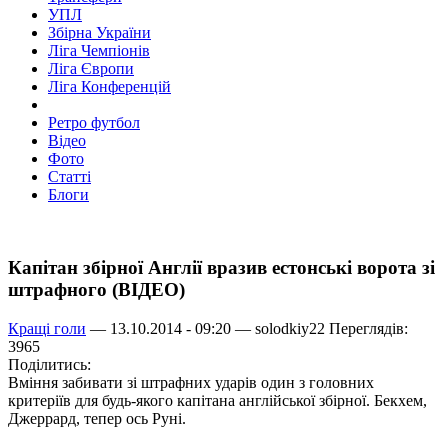
УПЛ
Збірна України
Ліга Чемпіонів
Ліга Європи
Ліга Конференцій
Ретро футбол
Відео
Фото
Статті
Блоги
Капітан збірної Англії вразив естонські ворота зі
штрафного (ВІДЕО)
Кращі голи
— 13.10.2014 - 09:20 —
solodkiy22
Переглядів:
3965
Поділитись:
Вміння забивати зі штрафних ударів один з головних
критеріїв для будь-якого капітана англійської збірної. Бекхем,
Джеррард, тепер ось Руні.