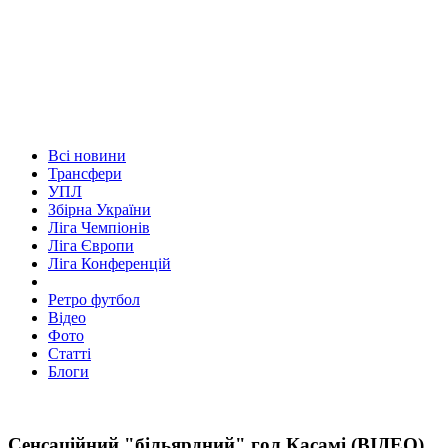
Всі новини
Трансфери
УПЛ
Збірна України
Ліга Чемпіонів
Ліга Європи
Ліга Конференцій
Ретро футбол
Відео
Фото
Статті
Блоги
Сенсаційний "більярдний" гол Касамі (ВІДЕО)