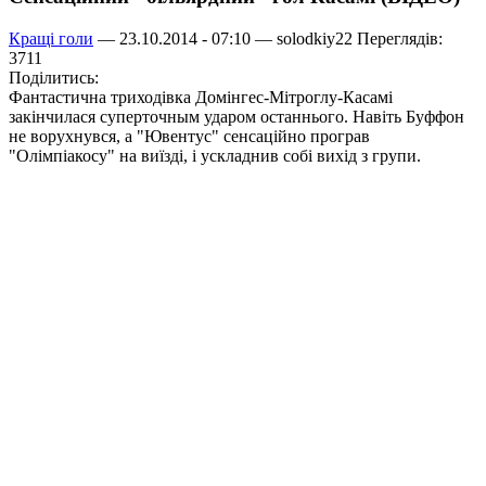
Кращі голи
— 23.10.2014 - 07:10 —
solodkiy22
Переглядів:
3711
Поділитись:
Фантастична триходівка Домінгес-Мітроглу-Касамі
закінчилася суперточным ударом останнього. Навіть Буффон
не ворухнувся, а "Ювентус" сенсаційно програв
"Олімпіакосу" на виїзді, і ускладнив собі вихід з групи.