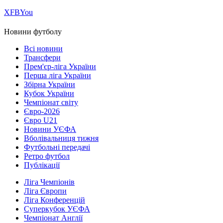
Х
FB
You
Новини футболу
Всі новини
Трансфери
Прем'єр-ліга України
Перша ліга України
Збірна України
Кубок України
Чемпіонат світу
Євро-2026
Євро U21
Новини УЄФА
Вболівальниця тижня
Футбольні передачі
Ретро футбол
Публікації
Ліга Чемпіонів
Ліга Європи
Ліга Конференцій
Суперкубок УЄФА
Чемпіонат Англії