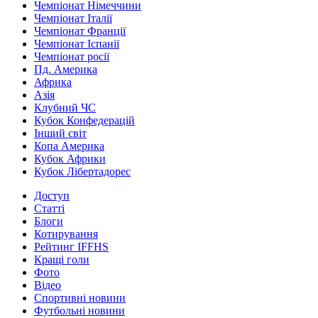
Чемпіонат Німеччини
Чемпіонат Італії
Чемпіонат Франції
Чемпіонат Іспанії
Чемпіонат росії
Пд. Америка
Африка
Азія
Клубний ЧС
Кубок Конфедерацій
Інший світ
Копа Америка
Кубок Африки
Кубок Лібертадорес
Доступ
Статті
Блоги
Котирування
Рейтинг IFFHS
Кращі голи
Фото
Відео
Спортивні новини
Футбольні новини