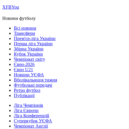
Х
FB
You
Новини футболу
Всі новини
Трансфери
Прем'єр-ліга України
Перша ліга України
Збірна України
Кубок України
Чемпіонат світу
Євро-2026
Євро U21
Новини УЄФА
Вболівальниця тижня
Футбольні передачі
Ретро футбол
Публікації
Ліга Чемпіонів
Ліга Європи
Ліга Конференцій
Суперкубок УЄФА
Чемпіонат Англії