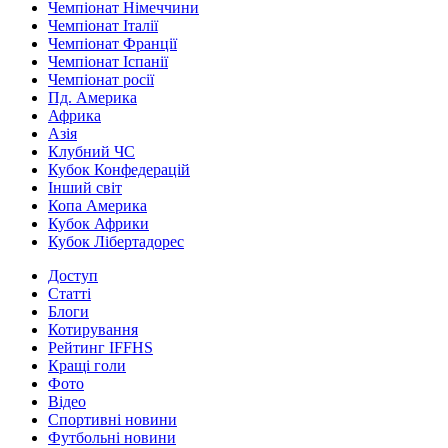
Чемпіонат Німеччини
Чемпіонат Італії
Чемпіонат Франції
Чемпіонат Іспанії
Чемпіонат росії
Пд. Америка
Африка
Азія
Клубний ЧС
Кубок Конфедерацій
Інший світ
Копа Америка
Кубок Африки
Кубок Лібертадорес
Доступ
Статті
Блоги
Котирування
Рейтинг IFFHS
Кращі голи
Фото
Відео
Спортивні новини
Футбольні новини