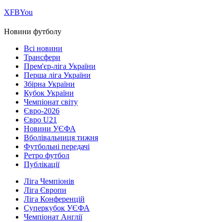
Х
FB
You
Новини футболу
Всі новини
Трансфери
Прем'єр-ліга України
Перша ліга України
Збірна України
Кубок України
Чемпіонат світу
Євро-2026
Євро U21
Новини УЄФА
Вболівальниця тижня
Футбольні передачі
Ретро футбол
Публікації
Ліга Чемпіонів
Ліга Європи
Ліга Конференцій
Суперкубок УЄФА
Чемпіонат Англії