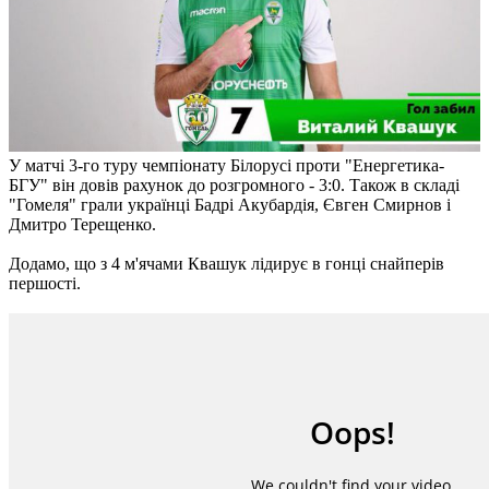
У матчі 3-го туру чемпіонату Білорусі проти "Енергетика-
БГУ" він довів рахунок до розгромного - 3:0. Також в складі
"Гомеля" грали українці Бадрі Акубардія, Євген Смирнов і
Дмитро Терещенко.
Додамо, що з 4 м'ячами Квашук лідирує в гонці снайперів
першості.