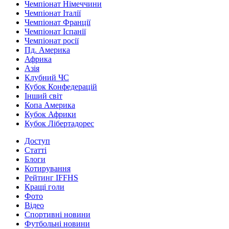
Чемпіонат Німеччини
Чемпіонат Італії
Чемпіонат Франції
Чемпіонат Іспанії
Чемпіонат росії
Пд. Америка
Африка
Азія
Клубний ЧС
Кубок Конфедерацій
Інший світ
Копа Америка
Кубок Африки
Кубок Лібертадорес
Доступ
Статті
Блоги
Котирування
Рейтинг IFFHS
Кращі голи
Фото
Відео
Спортивні новини
Футбольні новини