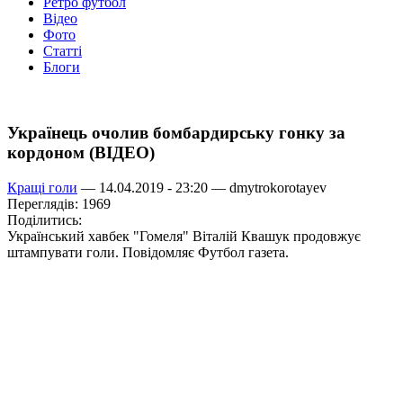
Ретро футбол
Відео
Фото
Статті
Блоги
Українець очолив бомбардирську гонку за
кордоном (ВІДЕО)
Кращі голи
— 14.04.2019 - 23:20 —
dmytrokorotayev
Переглядів: 1969
Поділитись:
Український хавбек "Гомеля" Віталій Квашук продовжує
штампувати голи. Повідомляє Футбол газета.