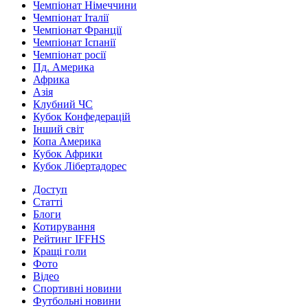
Чемпіонат Німеччини
Чемпіонат Італії
Чемпіонат Франції
Чемпіонат Іспанії
Чемпіонат росії
Пд. Америка
Африка
Азія
Клубний ЧС
Кубок Конфедерацій
Інший світ
Копа Америка
Кубок Африки
Кубок Лібертадорес
Доступ
Статті
Блоги
Котирування
Рейтинг IFFHS
Кращі голи
Фото
Відео
Спортивні новини
Футбольні новини