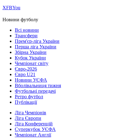
Х
FB
You
Новини футболу
Всі новини
Трансфери
Прем'єр-ліга України
Перша ліга України
Збірна України
Кубок України
Чемпіонат світу
Євро-2026
Євро U21
Новини УЄФА
Вболівальниця тижня
Футбольні передачі
Ретро футбол
Публікації
Ліга Чемпіонів
Ліга Європи
Ліга Конференцій
Суперкубок УЄФА
Чемпіонат Англії