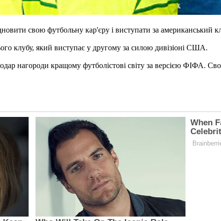
ідновити свою футбольну кар'єру і виступати за американський 
цього клубу, який виступає у другому за силою дивізіоні США.
одар нагороди кращому футболістові світу за версією ФІФА. Свою