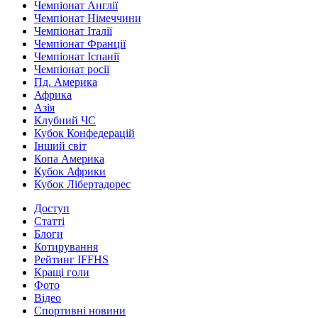
Чемпіонат Англії
Чемпіонат Німеччини
Чемпіонат Італії
Чемпіонат Франції
Чемпіонат Іспанії
Чемпіонат росії
Пд. Америка
Африка
Азія
Клубний ЧС
Кубок Конфедерацій
Інший світ
Копа Америка
Кубок Африки
Кубок Лібертадорес
Доступ
Статті
Блоги
Котирування
Рейтинг IFFHS
Кращі голи
Фото
Відео
Спортивні новини