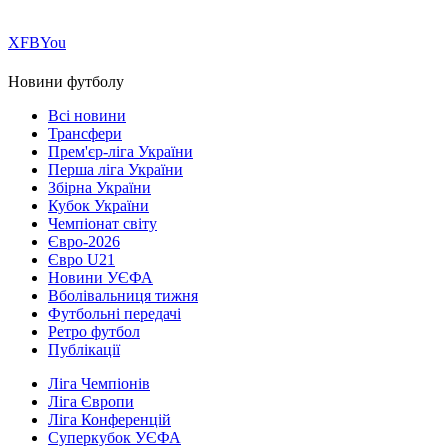
Х
FB
You
Новини футболу
Всі новини
Трансфери
Прем'єр-ліга України
Перша ліга України
Збірна України
Кубок України
Чемпіонат світу
Євро-2026
Євро U21
Новини УЄФА
Вболівальниця тижня
Футбольні передачі
Ретро футбол
Публікації
Ліга Чемпіонів
Ліга Європи
Ліга Конференцій
Суперкубок УЄФА