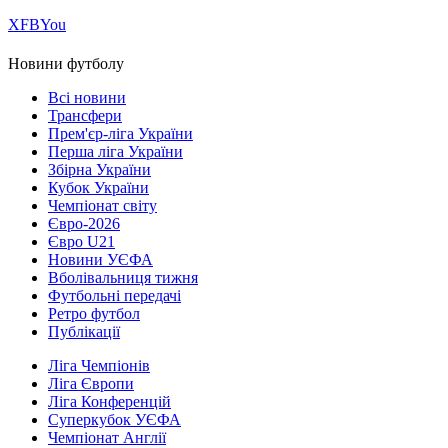
Х
FB
You
Новини футболу
Всі новини
Трансфери
Прем'єр-ліга України
Перша ліга України
Збірна України
Кубок України
Чемпіонат світу
Євро-2026
Євро U21
Новини УЄФА
Вболівальниця тижня
Футбольні передачі
Ретро футбол
Публікації
Ліга Чемпіонів
Ліга Європи
Ліга Конференцій
Суперкубок УЄФА
Чемпіонат Англії