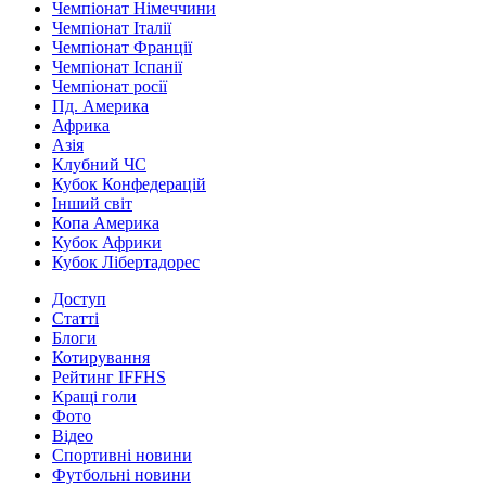
Чемпіонат Німеччини
Чемпіонат Італії
Чемпіонат Франції
Чемпіонат Іспанії
Чемпіонат росії
Пд. Америка
Африка
Азія
Клубний ЧС
Кубок Конфедерацій
Інший світ
Копа Америка
Кубок Африки
Кубок Лібертадорес
Доступ
Статті
Блоги
Котирування
Рейтинг IFFHS
Кращі голи
Фото
Відео
Спортивні новини
Футбольні новини