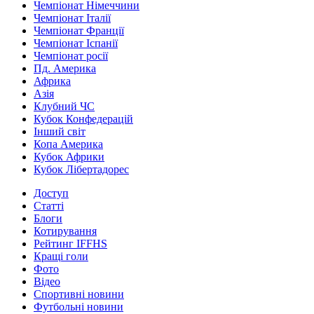
Чемпіонат Німеччини
Чемпіонат Італії
Чемпіонат Франції
Чемпіонат Іспанії
Чемпіонат росії
Пд. Америка
Африка
Азія
Клубний ЧС
Кубок Конфедерацій
Інший світ
Копа Америка
Кубок Африки
Кубок Лібертадорес
Доступ
Статті
Блоги
Котирування
Рейтинг IFFHS
Кращі голи
Фото
Відео
Спортивні новини
Футбольні новини