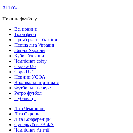
Х
FB
You
Новини футболу
Всі новини
Трансфери
Прем'єр-ліга України
Перша ліга України
Збірна України
Кубок України
Чемпіонат світу
Євро-2026
Євро U21
Новини УЄФА
Вболівальниця тижня
Футбольні передачі
Ретро футбол
Публікації
Ліга Чемпіонів
Ліга Європи
Ліга Конференцій
Суперкубок УЄФА
Чемпіонат Англії