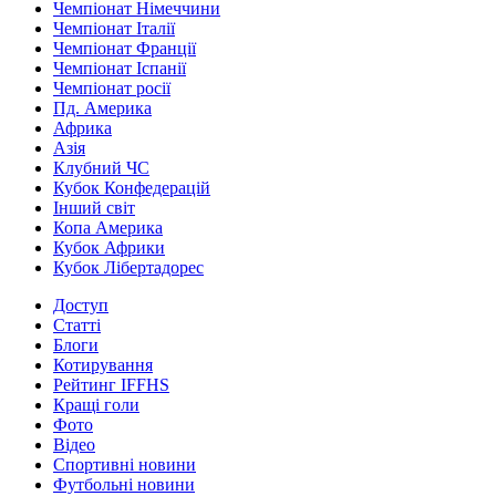
Чемпіонат Німеччини
Чемпіонат Італії
Чемпіонат Франції
Чемпіонат Іспанії
Чемпіонат росії
Пд. Америка
Африка
Азія
Клубний ЧС
Кубок Конфедерацій
Інший світ
Копа Америка
Кубок Африки
Кубок Лібертадорес
Доступ
Статті
Блоги
Котирування
Рейтинг IFFHS
Кращі голи
Фото
Відео
Спортивні новини
Футбольні новини