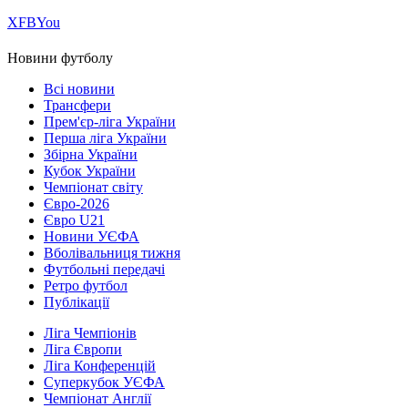
Х
FB
You
Новини футболу
Всі новини
Трансфери
Прем'єр-ліга України
Перша ліга України
Збірна України
Кубок України
Чемпіонат світу
Євро-2026
Євро U21
Новини УЄФА
Вболівальниця тижня
Футбольні передачі
Ретро футбол
Публікації
Ліга Чемпіонів
Ліга Європи
Ліга Конференцій
Суперкубок УЄФА
Чемпіонат Англії