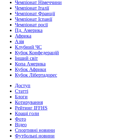
Чемпіонат Німеччини
Чемпіонат Італії
Чемпіонат Франції
Чемпіонат Іспанії
Чемпіонат росії
Пд. Америка
Африка
Азія
Клубний ЧС
Кубок Конфедерацій
Інший світ
Копа Америка
Кубок Африки
Кубок Лібертадорес
Доступ
Статті
Блоги
Котирування
Рейтинг IFFHS
Кращі голи
Фото
Відео
Спортивні новини
Футбольні новини