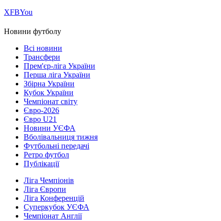
Х
FB
You
Новини футболу
Всі новини
Трансфери
Прем'єр-ліга України
Перша ліга України
Збірна України
Кубок України
Чемпіонат світу
Євро-2026
Євро U21
Новини УЄФА
Вболівальниця тижня
Футбольні передачі
Ретро футбол
Публікації
Ліга Чемпіонів
Ліга Європи
Ліга Конференцій
Суперкубок УЄФА
Чемпіонат Англії