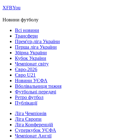
Х
FB
You
Новини футболу
Всі новини
Трансфери
Прем'єр-ліга України
Перша ліга України
Збірна України
Кубок України
Чемпіонат світу
Євро-2026
Євро U21
Новини УЄФА
Вболівальниця тижня
Футбольні передачі
Ретро футбол
Публікації
Ліга Чемпіонів
Ліга Європи
Ліга Конференцій
Суперкубок УЄФА
Чемпіонат Англії