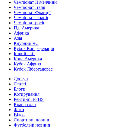
Чемпіонат Німеччини
Чемпіонат Італії
Чемпіонат Франції
Чемпіонат Іспанії
Чемпіонат росії
Пд. Америка
Африка
Азія
Клубний ЧС
Кубок Конфедерацій
Інший світ
Копа Америка
Кубок Африки
Кубок Лібертадорес
Доступ
Статті
Блоги
Котирування
Рейтинг IFFHS
Кращі голи
Фото
Відео
Спортивні новини
Футбольні новини