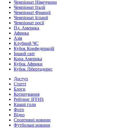
Чемпіонат Німеччини
Чемпіонат Італії
Чемпіонат Франції
Чемпіонат Іспанії
Чемпіонат росії
Пд. Америка
Африка
Азія
Клубний ЧС
Кубок Конфедерацій
Інший світ
Копа Америка
Кубок Африки
Кубок Лібертадорес
Доступ
Статті
Блоги
Котирування
Рейтинг IFFHS
Кращі голи
Фото
Відео
Спортивні новини
Футбольні новини