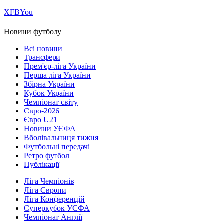
Х
FB
You
Новини футболу
Всі новини
Трансфери
Прем'єр-ліга України
Перша ліга України
Збірна України
Кубок України
Чемпіонат світу
Євро-2026
Євро U21
Новини УЄФА
Вболівальниця тижня
Футбольні передачі
Ретро футбол
Публікації
Ліга Чемпіонів
Ліга Європи
Ліга Конференцій
Суперкубок УЄФА
Чемпіонат Англії