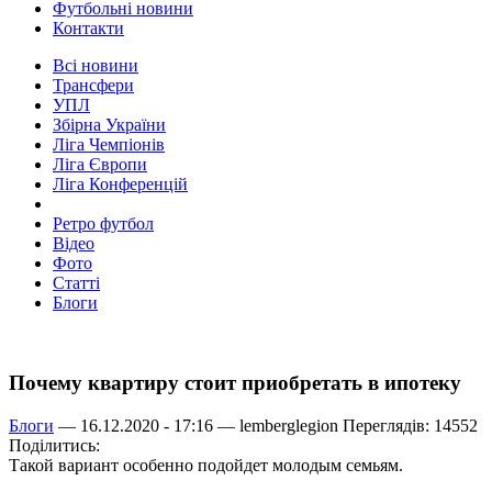
Футбольні новини
Контакти
Всі новини
Трансфери
УПЛ
Збірна України
Ліга Чемпіонів
Ліга Європи
Ліга Конференцій
Ретро футбол
Відео
Фото
Статті
Блоги
Почему квартиру стоит приобретать в ипотеку
Блоги
— 16.12.2020 - 17:16 —
lemberglegion
Переглядів: 14552
Поділитись:
Такой вариант особенно подойдет молодым семьям.