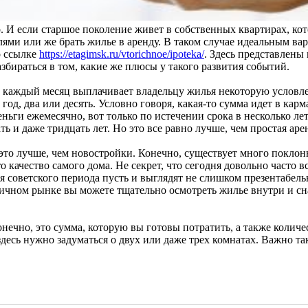
. И если старшое поколение живет в собственных квартирах, ко
ми или же брать жилье в аренду. В таком случае идеальным вар
о ссылке
https://etagimsk.ru/vtorichnoe/ipoteka/
. Здесь представлены
бираться в том, какие же плюсы у такого развития событий.
он каждый месяц выплачивает владельцу жилья некоторую условл
 год, два или десять. Условно говоря, какая-то сумма идет в ка
ги ежемесячно, вот только по истечении срока в несколько лет 
ть и даже тридцать лет. Но это все равно лучше, чем простая арен
это лучше, чем новостройки. Конечно, существует много поклонн
 качество самого дома. Не секрет, что сегодня довольно часто 
 советского периода пусть и выглядят не слишком презентабельн
чном рынке вы можете тщательно осмотреть жилье внутри и снар
чно, это сумма, которую вы готовы потратить, а также количест
десь нужно задуматься о двух или даже трех комнатах. Важно та