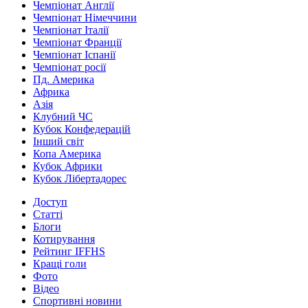
Чемпіонат Англії
Чемпіонат Німеччини
Чемпіонат Італії
Чемпіонат Франції
Чемпіонат Іспанії
Чемпіонат росії
Пд. Америка
Африка
Азія
Клубний ЧС
Кубок Конфедерацій
Інший світ
Копа Америка
Кубок Африки
Кубок Лібертадорес
Доступ
Статті
Блоги
Котирування
Рейтинг IFFHS
Кращі голи
Фото
Відео
Спортивні новини