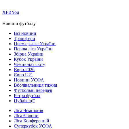
Х
FB
You
Новини футболу
Всі новини
Трансфери
Прем'єр-ліга України
Перша ліга України
Збірна України
Кубок України
Чемпіонат світу
Євро-2026
Євро U21
Новини УЄФА
Вболівальниця тижня
Футбольні передачі
Ретро футбол
Публікації
Ліга Чемпіонів
Ліга Європи
Ліга Конференцій
Суперкубок УЄФА