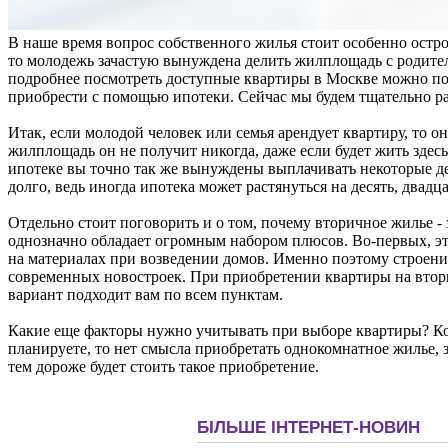
В наше время вопрос собственного жилья стоит особенно остро
то молодежь зачастую вынуждена делить жилплощадь с родителя
подробнее посмотреть доступные квартиры в Москве можно п
приобрести с помощью ипотеки. Сейчас мы будем тщательно раз
Итак, если молодой человек или семья арендует квартиру, то 
жилплощадь он не получит никогда, даже если будет жить здесь
ипотеке вы точно так же вынуждены выплачивать некоторые день
долго, ведь иногда ипотека может растянуться на десять, двадца
Отдельно стоит поговорить и о том, почему вторичное жилье - 
однозначно обладает огромным набором плюсов. Во-первых, это
на материалах при возведении домов. Именно поэтому строения
современных новостроек. При приобретении квартиры на втори
вариант подходит вам по всем пунктам.
Какие еще факторы нужно учитывать при выборе квартиры? Коне
планируете, то нет смысла приобретать однокомнатное жилье, з
тем дороже будет стоить такое приобретение.