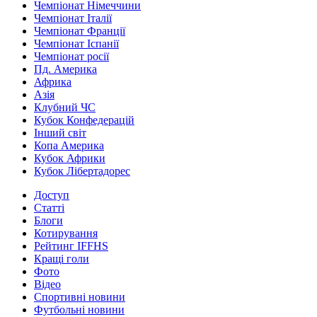
Чемпіонат Німеччини
Чемпіонат Італії
Чемпіонат Франції
Чемпіонат Іспанії
Чемпіонат росії
Пд. Америка
Африка
Азія
Клубний ЧС
Кубок Конфедерацій
Інший світ
Копа Америка
Кубок Африки
Кубок Лібертадорес
Доступ
Статті
Блоги
Котирування
Рейтинг IFFHS
Кращі голи
Фото
Відео
Спортивні новини
Футбольні новини