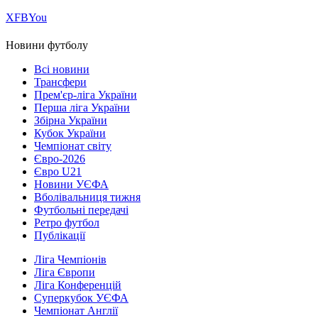
Х
FB
You
Новини футболу
Всі новини
Трансфери
Прем'єр-ліга України
Перша ліга України
Збірна України
Кубок України
Чемпіонат світу
Євро-2026
Євро U21
Новини УЄФА
Вболівальниця тижня
Футбольні передачі
Ретро футбол
Публікації
Ліга Чемпіонів
Ліга Європи
Ліга Конференцій
Суперкубок УЄФА
Чемпіонат Англії