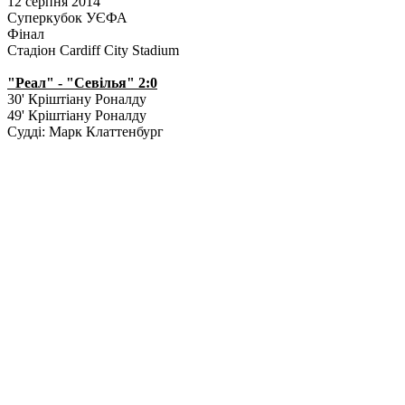
12 серпня 2014
Суперкубок УЄФА
Фінал
Стадіон Cardiff City Stadium
"Реал" - "Севілья" 2:0
30' Кріштіану Роналду
49' Кріштіану Роналду
Судді: Марк Клаттенбург