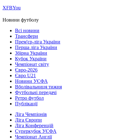
Х
FB
You
Новини футболу
Всі новини
Трансфери
Прем'єр-ліга України
Перша ліга України
Збірна України
Кубок України
Чемпіонат світу
Євро-2026
Євро U21
Новини УЄФА
Вболівальниця тижня
Футбольні передачі
Ретро футбол
Публікації
Ліга Чемпіонів
Ліга Європи
Ліга Конференцій
Суперкубок УЄФА
Чемпіонат Англії