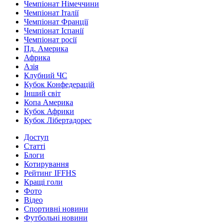
Чемпіонат Німеччини
Чемпіонат Італії
Чемпіонат Франції
Чемпіонат Іспанії
Чемпіонат росії
Пд. Америка
Африка
Азія
Клубний ЧС
Кубок Конфедерацій
Інший світ
Копа Америка
Кубок Африки
Кубок Лібертадорес
Доступ
Статті
Блоги
Котирування
Рейтинг IFFHS
Кращі голи
Фото
Відео
Спортивні новини
Футбольні новини