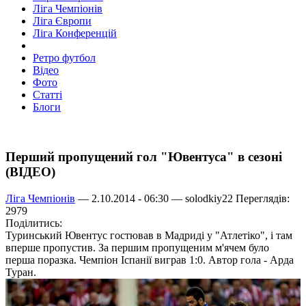
Ліга Чемпіонів
Ліга Європи
Ліга Конференцій
Ретро футбол
Відео
Фото
Статті
Блоги
Перший пропущений гол "Ювентуса" в сезоні
(ВІДЕО)
Ліга Чемпіонів
— 2.10.2014 - 06:30 —
solodkiy22
Переглядів:
2979
Поділитись:
Туринський Ювентус гостював в Мадриді у "Атлетіко", і там
вперше пропустив. За першим пропущеним м'ячем було
перша поразка. Чемпіон Іспанії виграв 1:0. Автор гола - Арда
Туран.