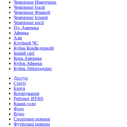
Чемпіонат Німеччини
Чемпіонат Італії
Чемпіонат Франції
Чемпіонат Іспанії
Чемпіонат росії
Пд. Америка
Африка
Азія
Клубний ЧС
Кубок Конфедерацій
Інший світ
Копа Америка
Кубок Африки
Кубок Лібертадорес
Доступ
Статті
Блоги
Котирування
Рейтинг IFFHS
Кращі голи
Фото
Відео
Спортивні новини
Футбольні новини