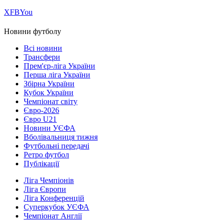
Х
FB
You
Новини футболу
Всі новини
Трансфери
Прем'єр-ліга України
Перша ліга України
Збірна України
Кубок України
Чемпіонат світу
Євро-2026
Євро U21
Новини УЄФА
Вболівальниця тижня
Футбольні передачі
Ретро футбол
Публікації
Ліга Чемпіонів
Ліга Європи
Ліга Конференцій
Суперкубок УЄФА
Чемпіонат Англії