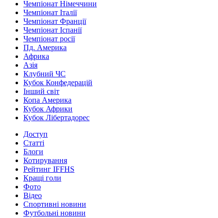
Чемпіонат Німеччини
Чемпіонат Італії
Чемпіонат Франції
Чемпіонат Іспанії
Чемпіонат росії
Пд. Америка
Африка
Азія
Клубний ЧС
Кубок Конфедерацій
Інший світ
Копа Америка
Кубок Африки
Кубок Лібертадорес
Доступ
Статті
Блоги
Котирування
Рейтинг IFFHS
Кращі голи
Фото
Відео
Спортивні новини
Футбольні новини