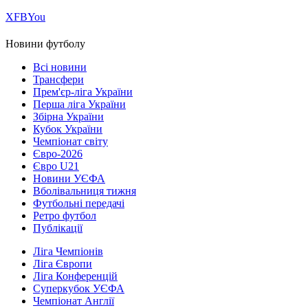
Х
FB
You
Новини футболу
Всі новини
Трансфери
Прем'єр-ліга України
Перша ліга України
Збірна України
Кубок України
Чемпіонат світу
Євро-2026
Євро U21
Новини УЄФА
Вболівальниця тижня
Футбольні передачі
Ретро футбол
Публікації
Ліга Чемпіонів
Ліга Європи
Ліга Конференцій
Суперкубок УЄФА
Чемпіонат Англії