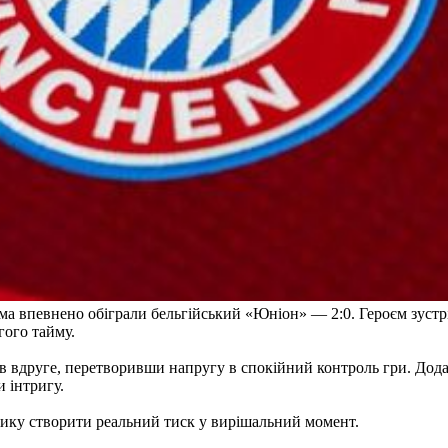
ома впевнено обіграли бельгійський «Юніон» — 2:0. Героєм зустр
гого тайму.
бив вдруге, перетворивши напругу в спокійний контроль гри. Дод
 інтригу.
нику створити реальний тиск у вирішальний момент.