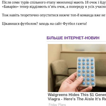
Після семи турів спільного етапу мюнхенці мають 18 очок і йдуть
«Баварію» тепер відділяють п’ять очок, а попереду в усіх учас
Тож навіть теоретично опуститися нижче топ-8 команда вже не 
Цікавишся футболом? заходь на сайт Футбол газета!