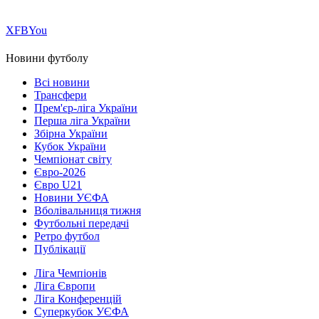
Х
FB
You
Новини футболу
Всі новини
Трансфери
Прем'єр-ліга України
Перша ліга України
Збірна України
Кубок України
Чемпіонат світу
Євро-2026
Євро U21
Новини УЄФА
Вболівальниця тижня
Футбольні передачі
Ретро футбол
Публікації
Ліга Чемпіонів
Ліга Європи
Ліга Конференцій
Суперкубок УЄФА