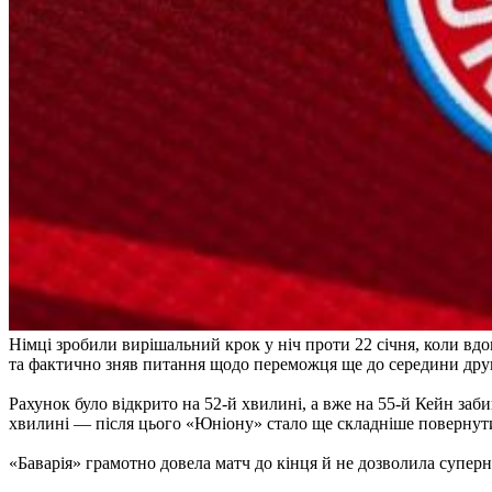
Німці зробили вирішальний крок у ніч проти 22 січня, коли вд
та фактично зняв питання щодо переможця ще до середини дру
Рахунок було відкрито на 52-й хвилині, а вже на 55-й Кейн за
хвилині — після цього «Юніону» стало ще складніше повернути
«Баварія» грамотно довела матч до кінця й не дозволила супер