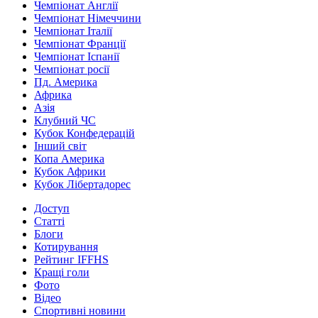
Чемпіонат Англії
Чемпіонат Німеччини
Чемпіонат Італії
Чемпіонат Франції
Чемпіонат Іспанії
Чемпіонат росії
Пд. Америка
Африка
Азія
Клубний ЧС
Кубок Конфедерацій
Інший світ
Копа Америка
Кубок Африки
Кубок Лібертадорес
Доступ
Статті
Блоги
Котирування
Рейтинг IFFHS
Кращі голи
Фото
Відео
Спортивні новини