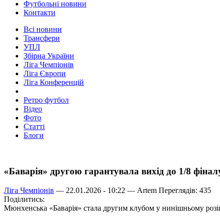
Футбольні новини
Контакти
Всі новини
Трансфери
УПЛ
Збірна України
Ліга Чемпіонів
Ліга Європи
Ліга Конференцій
Ретро футбол
Відео
Фото
Статті
Блоги
«Баварія» другою гарантувала вихід до 1/8 фіна
Ліга Чемпіонів
— 22.01.2026 - 10:22 —
Artem
Переглядів: 435
Поділитись:
Мюнхенська «Баварія» стала другим клубом у нинішньому розігра