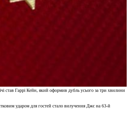
ічі став Гаррі Кейн, який оформив дубль усього за три хвилини
атковим ударом для гостей стало вилучення Джє на 63-й