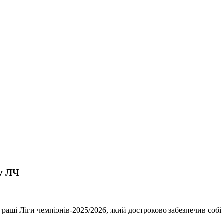
лу ЛЧ
ші Ліги чемпіонів-2025/2026, який достроково забезпечив собі м