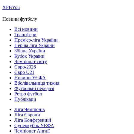
Х
FB
You
Новини футболу
Всі новини
Трансфери
Прем'єр-ліга України
Перша ліга України
Збірна України
Кубок України
Чемпіонат світу
Євро-2026
Євро U21
Новини УЄФА
Вболівальниця тижня
Футбольні передачі
Ретро футбол
Публікації
Ліга Чемпіонів
Ліга Європи
Ліга Конференцій
Суперкубок УЄФА
Чемпіонат Англії