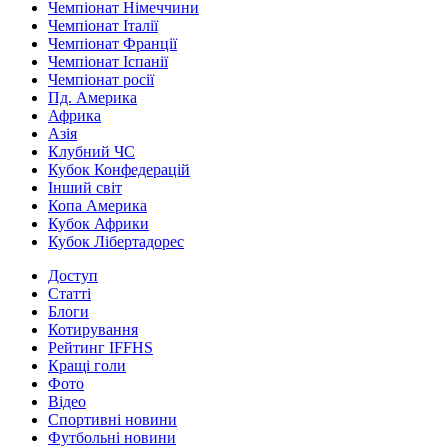
Чемпіонат Німеччини
Чемпіонат Італії
Чемпіонат Франції
Чемпіонат Іспанії
Чемпіонат росії
Пд. Америка
Африка
Азія
Клубний ЧС
Кубок Конфедерацій
Інший світ
Копа Америка
Кубок Африки
Кубок Лібертадорес
Доступ
Статті
Блоги
Котирування
Рейтинг IFFHS
Кращі голи
Фото
Відео
Спортивні новини
Футбольні новини