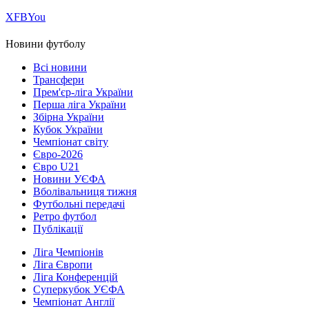
Х
FB
You
Новини футболу
Всі новини
Трансфери
Прем'єр-ліга України
Перша ліга України
Збірна України
Кубок України
Чемпіонат світу
Євро-2026
Євро U21
Новини УЄФА
Вболівальниця тижня
Футбольні передачі
Ретро футбол
Публікації
Ліга Чемпіонів
Ліга Європи
Ліга Конференцій
Суперкубок УЄФА
Чемпіонат Англії