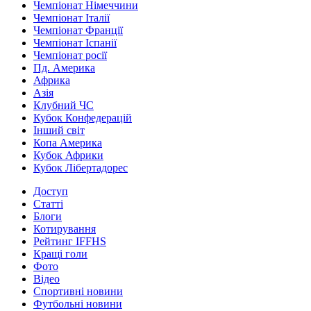
Чемпіонат Німеччини
Чемпіонат Італії
Чемпіонат Франції
Чемпіонат Іспанії
Чемпіонат росії
Пд. Америка
Африка
Азія
Клубний ЧС
Кубок Конфедерацій
Інший світ
Копа Америка
Кубок Африки
Кубок Лібертадорес
Доступ
Статті
Блоги
Котирування
Рейтинг IFFHS
Кращі голи
Фото
Відео
Спортивні новини
Футбольні новини