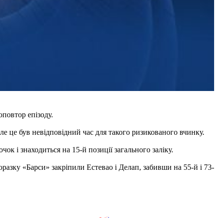
оповтор епізоду.
ле це був невідповідний час для такого ризикованого вчинку.
чок і знаходиться на 15-й позиції загального заліку.
разку «Барси» закріпили Естевао і Делап, забивши на 55-й і 73-