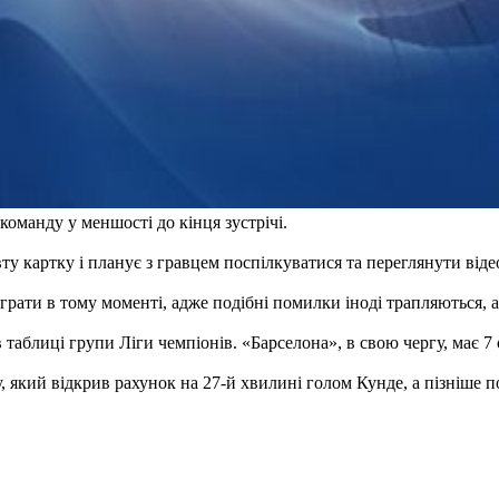
оманду у меншості до кінця зустрічі.
у картку і планує з гравцем поспілкуватися та переглянути віде
грати в тому моменті, адже подібні помилки іноді трапляються, а
 таблиці групи Ліги чемпіонів. «Барселона», в свою чергу, має 7 о
, який відкрив рахунок на 27-й хвилині голом Кунде, а пізніше по