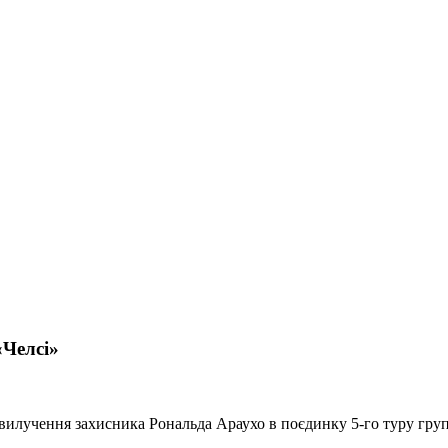
«Челсі»
илучення захисника Рональда Араухо в поєдинку 5-го туру групо