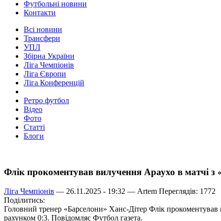
Футбольні новини
Контакти
Всі новини
Трансфери
УПЛ
Збірна України
Ліга Чемпіонів
Ліга Європи
Ліга Конференцій
Ретро футбол
Відео
Фото
Статті
Блоги
Флік прокоментував вилучення Араухо в матчі з 
Ліга Чемпіонів
— 26.11.2025 - 19:32 —
Artem
Переглядів: 1772
Поділитись:
Головний тренер «Барселони» Ханс-Дітер Флік прокоментував в
рахунком 0:3. Повідомляє Футбол газета.