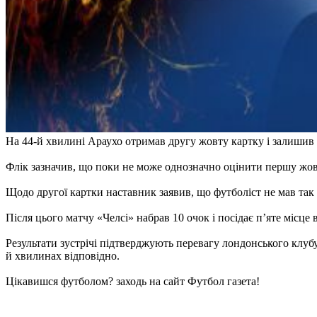
На 44-й хвилині Араухо отримав другу жовту картку і залишив к
Флік зазначив, що поки не може однозначно оцінити першу жовт
Щодо другої картки наставник заявив, що футболіст не мав так 
Після цього матчу «Челсі» набрав 10 очок і посідає п’яте місце в
Результати зустрічі підтверджують перевагу лондонського клубу
й хвилинах відповідно.
Цікавишся футболом? заходь на сайт Футбол газета!