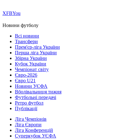
Х
FB
You
Новини футболу
Всі новини
Трансфери
Прем'єр-ліга України
Перша ліга України
Збірна України
Кубок України
Чемпіонат світу
Євро-2026
Євро U21
Новини УЄФА
Вболівальниця тижня
Футбольні передачі
Ретро футбол
Публікації
Ліга Чемпіонів
Ліга Європи
Ліга Конференцій
Суперкубок УЄФА