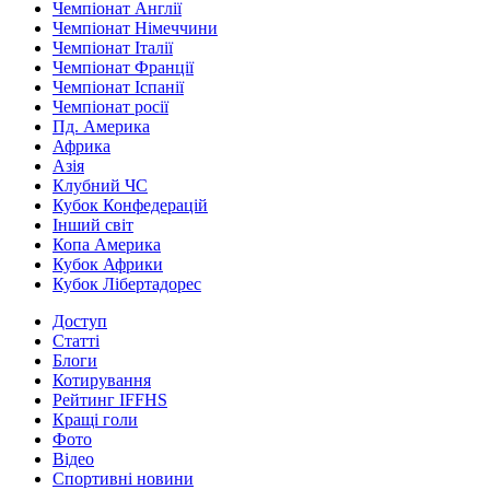
Чемпіонат Англії
Чемпіонат Німеччини
Чемпіонат Італії
Чемпіонат Франції
Чемпіонат Іспанії
Чемпіонат росії
Пд. Америка
Африка
Азія
Клубний ЧС
Кубок Конфедерацій
Інший світ
Копа Америка
Кубок Африки
Кубок Лібертадорес
Доступ
Статті
Блоги
Котирування
Рейтинг IFFHS
Кращі голи
Фото
Відео
Спортивні новини