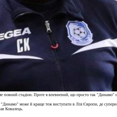
ме повний стадіон. Проте я впевнений, що просто так "Динамо" н
ів "Динамо" може й краще теж виступати в Лізі Європи, де суперни
нав Ковалець.