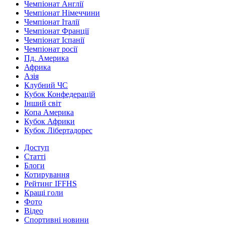
Чемпіонат Англії
Чемпіонат Німеччини
Чемпіонат Італії
Чемпіонат Франції
Чемпіонат Іспанії
Чемпіонат росії
Пд. Америка
Африка
Азія
Клубний ЧС
Кубок Конфедерацій
Інший світ
Копа Америка
Кубок Африки
Кубок Лібертадорес
Доступ
Статті
Блоги
Котирування
Рейтинг IFFHS
Кращі голи
Фото
Відео
Спортивні новини