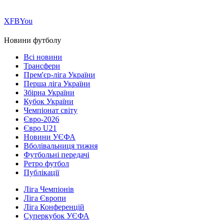
Х
FB
You
Новини футболу
Всі новини
Трансфери
Прем'єр-ліга України
Перша ліга України
Збірна України
Кубок України
Чемпіонат світу
Євро-2026
Євро U21
Новини УЄФА
Вболівальниця тижня
Футбольні передачі
Ретро футбол
Публікації
Ліга Чемпіонів
Ліга Європи
Ліга Конференцій
Суперкубок УЄФА