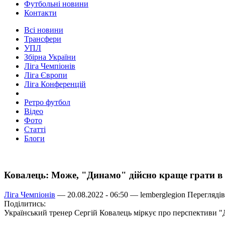
Футбольні новини
Контакти
Всі новини
Трансфери
УПЛ
Збірна України
Ліга Чемпіонів
Ліга Європи
Ліга Конференцій
Ретро футбол
Відео
Фото
Статті
Блоги
Ковалець: Може, "Динамо" дійсно краще грати в 
Ліга Чемпіонів
— 20.08.2022 - 06:50 —
lemberglegion
Переглядів
Поділитись:
Український тренер Сергій Ковалець міркує про перспективи 