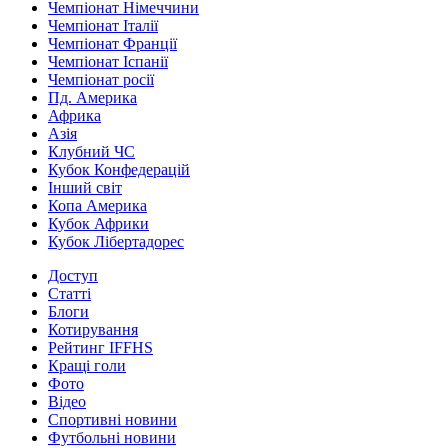
Чемпіонат Німеччини
Чемпіонат Італії
Чемпіонат Франції
Чемпіонат Іспанії
Чемпіонат росії
Пд. Америка
Африка
Азія
Клубний ЧС
Кубок Конфедерацій
Інший світ
Копа Америка
Кубок Африки
Кубок Лібертадорес
Доступ
Статті
Блоги
Котирування
Рейтинг IFFHS
Кращі голи
Фото
Відео
Спортивні новини
Футбольні новини