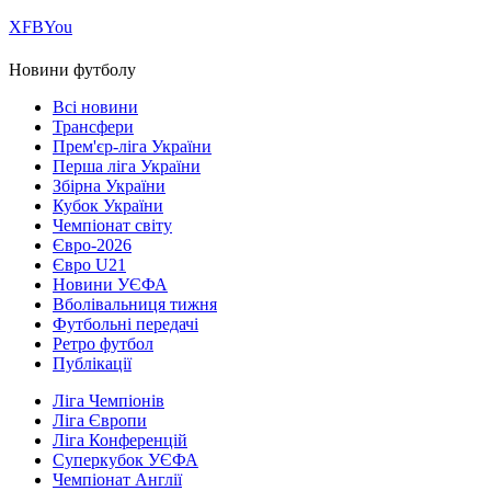
Х
FB
You
Новини футболу
Всі новини
Трансфери
Прем'єр-ліга України
Перша ліга України
Збірна України
Кубок України
Чемпіонат світу
Євро-2026
Євро U21
Новини УЄФА
Вболівальниця тижня
Футбольні передачі
Ретро футбол
Публікації
Ліга Чемпіонів
Ліга Європи
Ліга Конференцій
Суперкубок УЄФА
Чемпіонат Англії