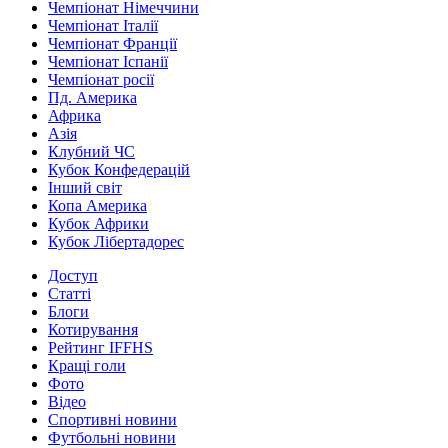
Чемпіонат Німеччини
Чемпіонат Італії
Чемпіонат Франції
Чемпіонат Іспанії
Чемпіонат росії
Пд. Америка
Африка
Азія
Клубний ЧС
Кубок Конфедерацій
Інший світ
Копа Америка
Кубок Африки
Кубок Лібертадорес
Доступ
Статті
Блоги
Котирування
Рейтинг IFFHS
Кращі голи
Фото
Відео
Спортивні новини
Футбольні новини