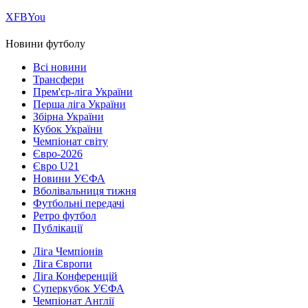
Х
FB
You
Новини футболу
Всі новини
Трансфери
Прем'єр-ліга України
Перша ліга України
Збірна України
Кубок України
Чемпіонат світу
Євро-2026
Євро U21
Новини УЄФА
Вболівальниця тижня
Футбольні передачі
Ретро футбол
Публікації
Ліга Чемпіонів
Ліга Європи
Ліга Конференцій
Суперкубок УЄФА
Чемпіонат Англії