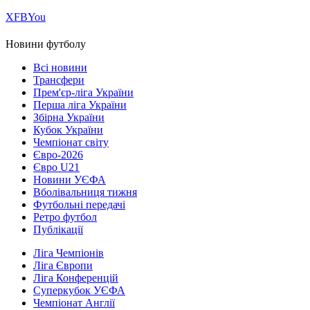
Х
FB
You
Новини футболу
Всі новини
Трансфери
Прем'єр-ліга України
Перша ліга України
Збірна України
Кубок України
Чемпіонат світу
Євро-2026
Євро U21
Новини УЄФА
Вболівальниця тижня
Футбольні передачі
Ретро футбол
Публікації
Ліга Чемпіонів
Ліга Європи
Ліга Конференцій
Суперкубок УЄФА
Чемпіонат Англії