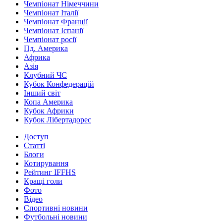
Чемпіонат Німеччини
Чемпіонат Італії
Чемпіонат Франції
Чемпіонат Іспанії
Чемпіонат росії
Пд. Америка
Африка
Азія
Клубний ЧС
Кубок Конфедерацій
Інший світ
Копа Америка
Кубок Африки
Кубок Лібертадорес
Доступ
Статті
Блоги
Котирування
Рейтинг IFFHS
Кращі голи
Фото
Відео
Спортивні новини
Футбольні новини