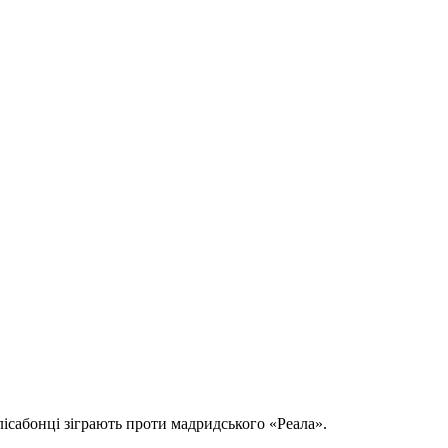
ісабонці зіграють проти мадридського «Реала».