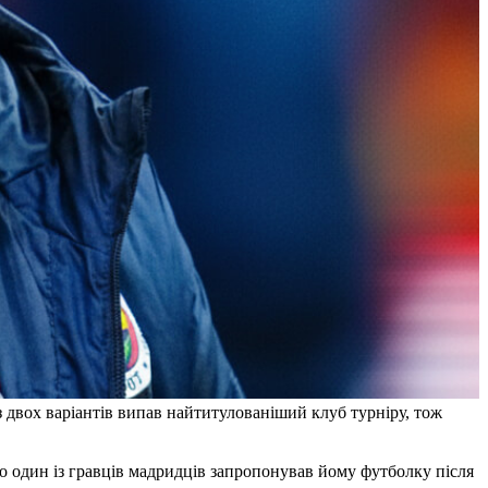
з двох варіантів випав найтитулованіший клуб турніру, тож
о один із гравців мадридців запропонував йому футболку після