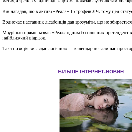
матчу, а тренер у відповідь жартома показав футболістам «Бен
Він нагадав, що в активі «Реала» 15 трофеїв ЛЧ, тому цей стату
Водночас наставник лісабонців дав зрозуміти, що не збирається
Моурінью прямо назвав «Реал» одним із головних претендентів на
найближчий відрізок.
Така позиція виглядає логічною — календар не залишає простор