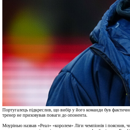
Португалець підкреслив, що вибір у його команди був фактично
тренер не приховував поваги до опонента.
Моурінью назвав «Реал» «королем» Ліги чемпіонів і пояснив, 