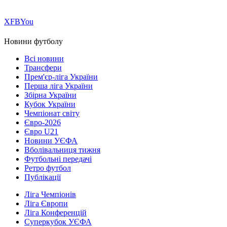
Х
FB
You
Новини футболу
Всі новини
Трансфери
Прем'єр-ліга України
Перша ліга України
Збірна України
Кубок України
Чемпіонат світу
Євро-2026
Євро U21
Новини УЄФА
Вболівальниця тижня
Футбольні передачі
Ретро футбол
Публікації
Ліга Чемпіонів
Ліга Європи
Ліга Конференцій
Суперкубок УЄФА