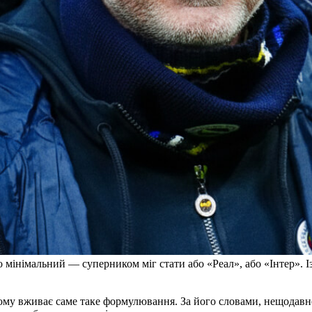
 мінімальний — суперником міг стати або «Реал», або «Інтер». І
чому вживає саме таке формулювання. За його словами, нещодавн