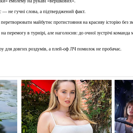
фіки» емблему на рукаві «вершкових».
с — не гучні слова, а підтверджений факт.
 перетворювати майбутнє протистояння на красиву історію без зм
 перемогу в турнірі, але наголосив: до очної зустрічі команда ма
у для довгих роздумів, а плей-оф ЛЧ помилок не пробачає.