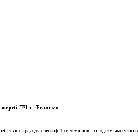
 жереб ЛЧ з «Реалом»
бкування раунду плей-оф Ліги чемпіонів, за підсумками якого л