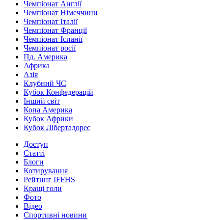
Чемпіонат Англії
Чемпіонат Німеччини
Чемпіонат Італії
Чемпіонат Франції
Чемпіонат Іспанії
Чемпіонат росії
Пд. Америка
Африка
Азія
Клубний ЧС
Кубок Конфедерацій
Інший світ
Копа Америка
Кубок Африки
Кубок Лібертадорес
Доступ
Статті
Блоги
Котирування
Рейтинг IFFHS
Кращі голи
Фото
Відео
Спортивні новини