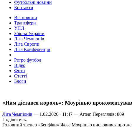
Футбольні новини
Контакти
Всі новини
Трансфери
УПЛ
Збірна України
Ліга Чемпіонів
Ліга Європи
Ліга Конференцій
Ретро футбол
Відео
Фото
Статті
Блоги
«Нам дістався король»: Моурінью прокоментував
Ліга Чемпіонів
— 1.02.2026 - 11:47 —
Artem
Переглядів: 809
Поділитись:
Головний тренер «Бенфіки» Жозе Моурінью висловився про жере