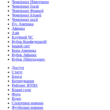
Чемпіонат Німеччини
Чемпіонат Італії
Чемпіонат Франції
Чемпіонат Іспанії
Чемпіонат росії
Пд. Америка
Африка
Азія
Клубний ЧС
Кубок Конфедерацій
Інший світ
Копа Америка
Кубок Африки
Кубок Лібертадорес
Доступ
Статті
Блоги
Котирування
Рейтинг IFFHS
Кращі голи
Фото
Відео
Спортивні новини
Футбольні новини