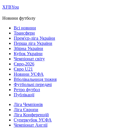
Х
FB
You
Новини футболу
Всі новини
Трансфери
Прем'єр-ліга України
Перша ліга України
Збірна України
Кубок України
Чемпіонат світу
Євро-2026
Євро U21
Новини УЄФА
Вболівальниця тижня
Футбольні передачі
Ретро футбол
Публікації
Ліга Чемпіонів
Ліга Європи
Ліга Конференцій
Суперкубок УЄФА
Чемпіонат Англії