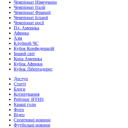
Чемпіонат Німеччини
Чемпіонат Італії
Чемпіонат Франції
Чемпіонат Іспанії
Чемпіонат росії
Пд. Америка
Африка
Азія
Клубний ЧС
Кубок Конфедерацій
Інший світ
Копа Америка
Кубок Африки
Кубок Лібертадорес
Доступ
Статті
Блоги
Котирування
Рейтинг IFFHS
Кращі голи
Фото
Відео
Спортивні новини
Футбольні новини