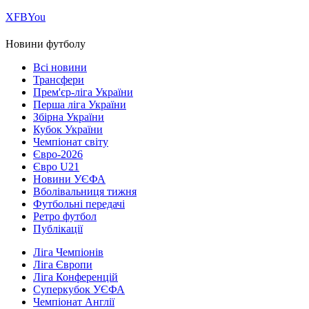
Х
FB
You
Новини футболу
Всі новини
Трансфери
Прем'єр-ліга України
Перша ліга України
Збірна України
Кубок України
Чемпіонат світу
Євро-2026
Євро U21
Новини УЄФА
Вболівальниця тижня
Футбольні передачі
Ретро футбол
Публікації
Ліга Чемпіонів
Ліга Європи
Ліга Конференцій
Суперкубок УЄФА
Чемпіонат Англії