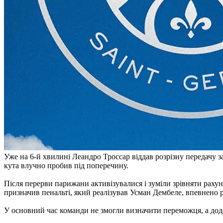
Уже на 6-й хвилині Леандро Троссар віддав розрізну передачу 
кута влучно пробив під поперечину.
Після перерви парижани активізувалися і зуміли зрівняти рах
призначив пенальті, який реалізував Усман Дембеле, впевнено р
У основний час команди не змогли визначити переможця, а дода