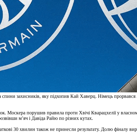
за спини захисників, яку підхопив Кай Хаверц. Німець прорвався
унок. Москера порушив правила проти Хвічі Кварацхелії у власн
озвівши м’яч і Давіда Райю по різних кутах.
ткові 30 хвилин також не принесли результату. Долю фіналу вир