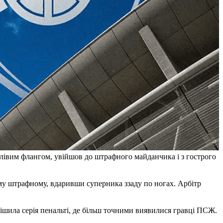
 лівим флангом, увійшов до штрафного майданчика і з гострого
ому штрафному, вдаривши суперника ззаду по ногах. Арбітр
ішила серія пенальті, де більш точними виявилися гравці ПСЖ.