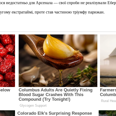
я недостатньо для Арсенала — свої спроби не реалізували Ебереч
ругому екстратаймі, проте став частиною тріумфу парижан.