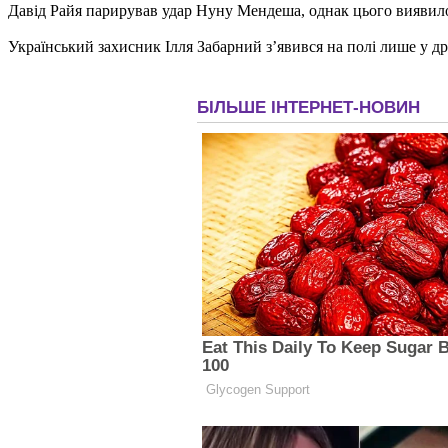
Давід Райя парирував удар Нуну Мендеша, однак цього виявилос
Український захисник Ілля Забарний з’явився на полі лише у д