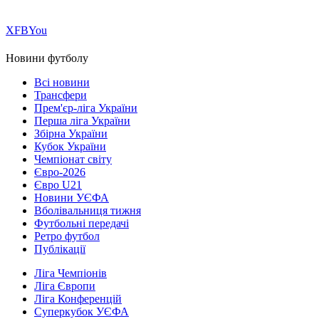
Х
FB
You
Новини футболу
Всі новини
Трансфери
Прем'єр-ліга України
Перша ліга України
Збірна України
Кубок України
Чемпіонат світу
Євро-2026
Євро U21
Новини УЄФА
Вболівальниця тижня
Футбольні передачі
Ретро футбол
Публікації
Ліга Чемпіонів
Ліга Європи
Ліга Конференцій
Суперкубок УЄФА