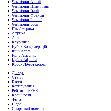
Чемпіонат Англії
Чемпіонат Німеччини
Чемпіонат Італії
Чемпіонат Франції
Чемпіонат Іспанії
Чемпіонат росії
Пд. Америка
Африка
Азія
Клубний ЧС
Кубок Конфедерацій
Інший світ
Копа Америка
Кубок Африки
Кубок Лібертадорес
Доступ
Статті
Блоги
Котирування
Рейтинг IFFHS
Кращі голи
Фото
Відео
Спортивні новини