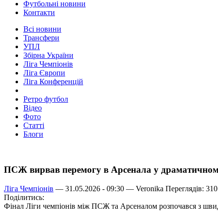
Футбольні новини
Контакти
Всі новини
Трансфери
УПЛ
Збірна України
Ліга Чемпіонів
Ліга Європи
Ліга Конференцій
Ретро футбол
Відео
Фото
Статті
Блоги
ПСЖ вирвав перемогу в Арсенала у драматичному
Ліга Чемпіонів
— 31.05.2026 - 09:30 —
Veronika
Переглядів: 310
Поділитись:
Фінал Ліги чемпіонів між ПСЖ та Арсеналом розпочався з швид