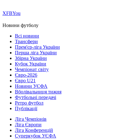
Х
FB
You
Новини футболу
Всі новини
Трансфери
Прем'єр-ліга України
Перша ліга України
Збірна України
Кубок України
Чемпіонат світу
Євро-2026
Євро U21
Новини УЄФА
Вболівальниця тижня
Футбольні передачі
Ретро футбол
Публікації
Ліга Чемпіонів
Ліга Європи
Ліга Конференцій
Суперкубок УЄФА