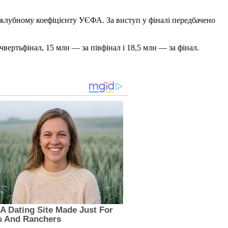
клубному коефіцієнту УЄФА. За виступ у фіналі передбачено
вертьфінал, 15 млн — за півфінал і 18,5 млн — за фінал.