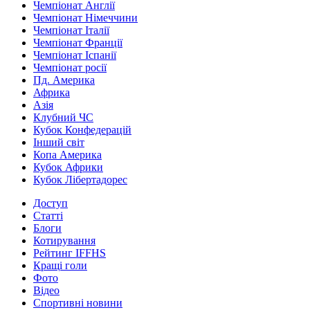
Чемпіонат Англії
Чемпіонат Німеччини
Чемпіонат Італії
Чемпіонат Франції
Чемпіонат Іспанії
Чемпіонат росії
Пд. Америка
Африка
Азія
Клубний ЧС
Кубок Конфедерацій
Інший світ
Копа Америка
Кубок Африки
Кубок Лібертадорес
Доступ
Статті
Блоги
Котирування
Рейтинг IFFHS
Кращі голи
Фото
Відео
Спортивні новини