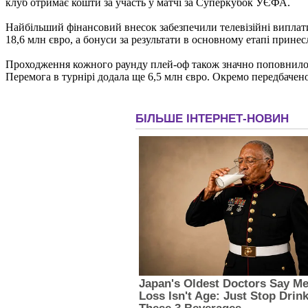
клуб отримає кошти за участь у матчі за Суперкубок УЄФА.
Найбільший фінансовий внесок забезпечили телевізійні виплат
18,6 млн євро, а бонуси за результати в основному етапі принес
Проходження кожного раунду плей-оф також значно поповнило бюд
Перемога в турнірі додала ще 6,5 млн євро. Окремо передбачен