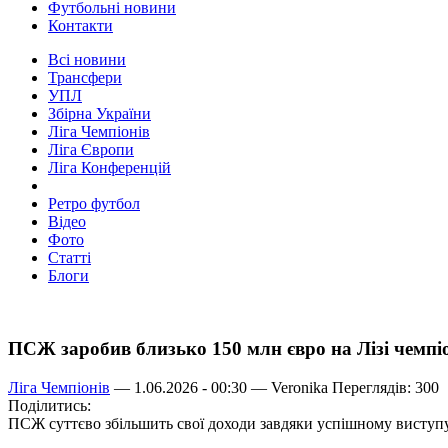
Футбольні новини
Контакти
Всі новини
Трансфери
УПЛ
Збірна України
Ліга Чемпіонів
Ліга Європи
Ліга Конференцій
Ретро футбол
Відео
Фото
Статті
Блоги
ПСЖ заробив близько 150 млн євро на Лізі чемпі
Ліга Чемпіонів
— 1.06.2026 - 00:30 —
Veronika
Переглядів: 300
Поділитись:
ПСЖ суттєво збільшить свої доходи завдяки успішному виступу 