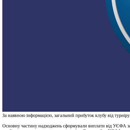
За наявною інформацією, загальний прибуток клубу від турніру
Основну частину надходжень сформували виплати від УЄФА за те