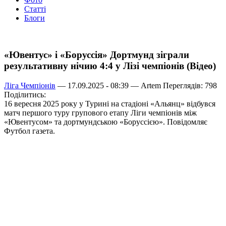
Статті
Блоги
«Ювентус» і «Боруссія» Дортмунд зіграли
результативну нічию 4:4 у Лізі чемпіонів (Відео)
Ліга Чемпіонів
— 17.09.2025 - 08:39 —
Artem
Переглядів: 798
Поділитись:
16 вересня 2025 року у Турині на стадіоні «Альянц» відбувся
матч першого туру групового етапу Ліги чемпіонів між
«Ювентусом» та дортмундською «Боруссією». Повідомляє
Футбол газета.