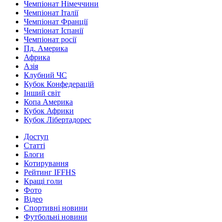
Чемпіонат Німеччини
Чемпіонат Італії
Чемпіонат Франції
Чемпіонат Іспанії
Чемпіонат росії
Пд. Америка
Африка
Азія
Клубний ЧС
Кубок Конфедерацій
Інший світ
Копа Америка
Кубок Африки
Кубок Лібертадорес
Доступ
Статті
Блоги
Котирування
Рейтинг IFFHS
Кращі голи
Фото
Відео
Спортивні новини
Футбольні новини