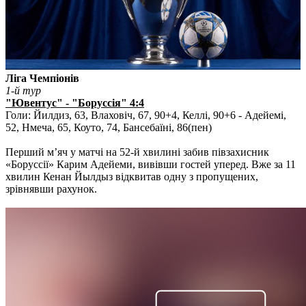
Ліга Чемпіонів
1-й тур
"Ювентус" - "Боруссія" 4:4
Голи: Йилдиз, 63, Влаховіч, 67, 90+4, Келлі, 90+6 - Адейемі,
52, Нмеча, 65, Коуто, 74, Бансебаїні, 86(пен)
Перший м’яч у матчі на 52-й хвилині забив півзахисник
«Боруссії» Карим Адейеми, вивівши гостей уперед. Вже за 11
хвилин Кенан Йылдыз відквитав одну з пропущених,
зрівнявши рахунок.