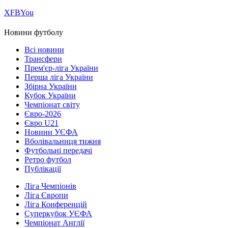
Х
FB
You
Новини футболу
Всі новини
Трансфери
Прем'єр-ліга України
Перша ліга України
Збірна України
Кубок України
Чемпіонат світу
Євро-2026
Євро U21
Новини УЄФА
Вболівальниця тижня
Футбольні передачі
Ретро футбол
Публікації
Ліга Чемпіонів
Ліга Європи
Ліга Конференцій
Суперкубок УЄФА
Чемпіонат Англії