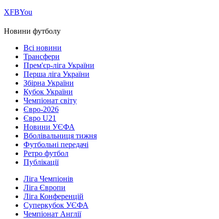
Х
FB
You
Новини футболу
Всі новини
Трансфери
Прем'єр-ліга України
Перша ліга України
Збірна України
Кубок України
Чемпіонат світу
Євро-2026
Євро U21
Новини УЄФА
Вболівальниця тижня
Футбольні передачі
Ретро футбол
Публікації
Ліга Чемпіонів
Ліга Європи
Ліга Конференцій
Суперкубок УЄФА
Чемпіонат Англії