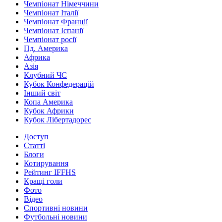
Чемпіонат Німеччини
Чемпіонат Італії
Чемпіонат Франції
Чемпіонат Іспанії
Чемпіонат росії
Пд. Америка
Африка
Азія
Клубний ЧС
Кубок Конфедерацій
Інший світ
Копа Америка
Кубок Африки
Кубок Лібертадорес
Доступ
Статті
Блоги
Котирування
Рейтинг IFFHS
Кращі голи
Фото
Відео
Спортивні новини
Футбольні новини