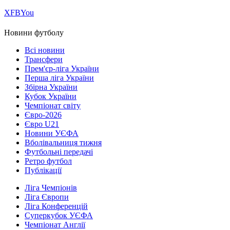
Х
FB
You
Новини футболу
Всі новини
Трансфери
Прем'єр-ліга України
Перша ліга України
Збірна України
Кубок України
Чемпіонат світу
Євро-2026
Євро U21
Новини УЄФА
Вболівальниця тижня
Футбольні передачі
Ретро футбол
Публікації
Ліга Чемпіонів
Ліга Європи
Ліга Конференцій
Суперкубок УЄФА
Чемпіонат Англії