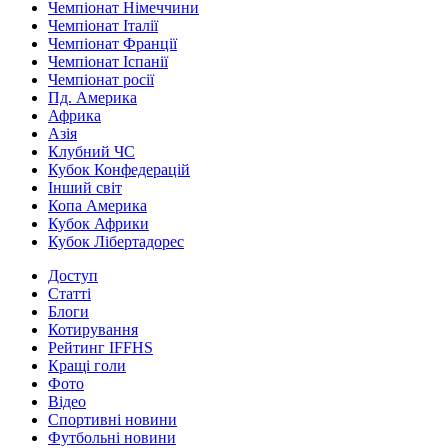
Чемпіонат Німеччини
Чемпіонат Італії
Чемпіонат Франції
Чемпіонат Іспанії
Чемпіонат росії
Пд. Америка
Африка
Азія
Клубний ЧС
Кубок Конфедерацій
Інший світ
Копа Америка
Кубок Африки
Кубок Лібертадорес
Доступ
Статті
Блоги
Котирування
Рейтинг IFFHS
Кращі голи
Фото
Відео
Спортивні новини
Футбольні новини