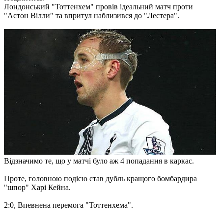
Лондонський "Тоттенхем" провів ідеальний матч проти
"Астон Вілли" та впритул наблизився до "Лестера".
Відзначимо те, що у матчі було аж 4 попадання в каркас.
Проте, головною подією став дубль кращого бомбардира
"шпор" Харі Кейна.
2:0, Впевнена перемога "Тоттенхема".