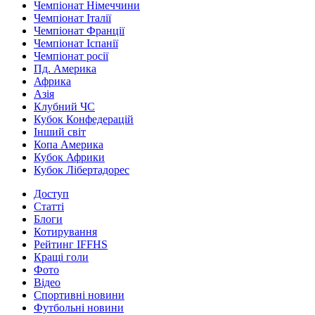
Чемпіонат Німеччини
Чемпіонат Італії
Чемпіонат Франції
Чемпіонат Іспанії
Чемпіонат росії
Пд. Америка
Африка
Азія
Клубний ЧС
Кубок Конфедерацій
Інший світ
Копа Америка
Кубок Африки
Кубок Лібертадорес
Доступ
Статті
Блоги
Котирування
Рейтинг IFFHS
Кращі голи
Фото
Відео
Спортивні новини
Футбольні новини