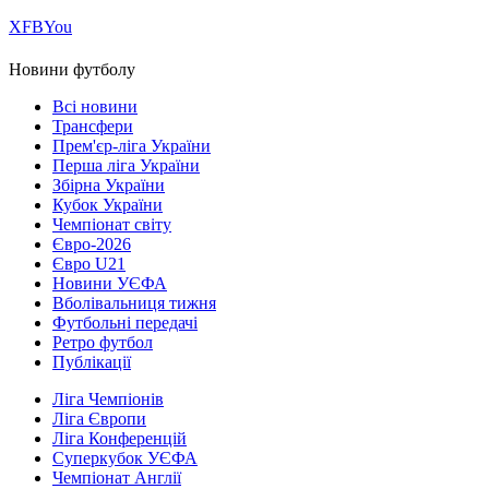
Х
FB
You
Новини футболу
Всі новини
Трансфери
Прем'єр-ліга України
Перша ліга України
Збірна України
Кубок України
Чемпіонат світу
Євро-2026
Євро U21
Новини УЄФА
Вболівальниця тижня
Футбольні передачі
Ретро футбол
Публікації
Ліга Чемпіонів
Ліга Європи
Ліга Конференцій
Суперкубок УЄФА
Чемпіонат Англії