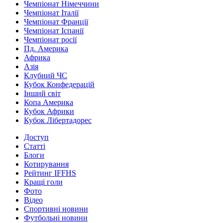
Чемпіонат Німеччини
Чемпіонат Італії
Чемпіонат Франції
Чемпіонат Іспанії
Чемпіонат росії
Пд. Америка
Африка
Азія
Клубний ЧС
Кубок Конфедерацій
Інший світ
Копа Америка
Кубок Африки
Кубок Лібертадорес
Доступ
Статті
Блоги
Котирування
Рейтинг IFFHS
Кращі голи
Фото
Відео
Спортивні новини
Футбольні новини