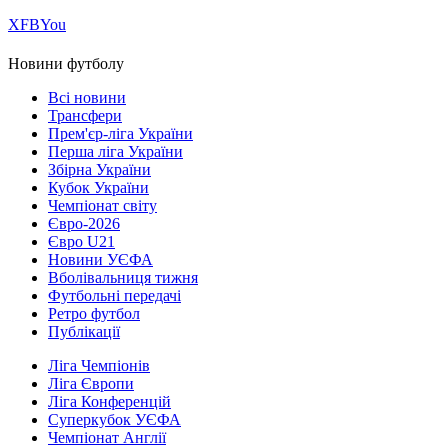
Х
FB
You
Новини футболу
Всі новини
Трансфери
Прем'єр-ліга України
Перша ліга України
Збірна України
Кубок України
Чемпіонат світу
Євро-2026
Євро U21
Новини УЄФА
Вболівальниця тижня
Футбольні передачі
Ретро футбол
Публікації
Ліга Чемпіонів
Ліга Європи
Ліга Конференцій
Суперкубок УЄФА
Чемпіонат Англії