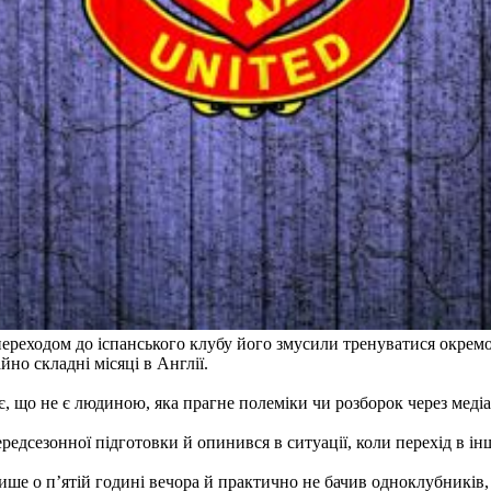
переходом до іспанського клубу його змусили тренуватися окремо
йно складні місяці в Англії.
 що не є людиною, яка прагне полеміки чи розборок через медіа.
редсезонної підготовки й опинився в ситуації, коли перехід в і
лише о п’ятій годині вечора й практично не бачив одноклубників,