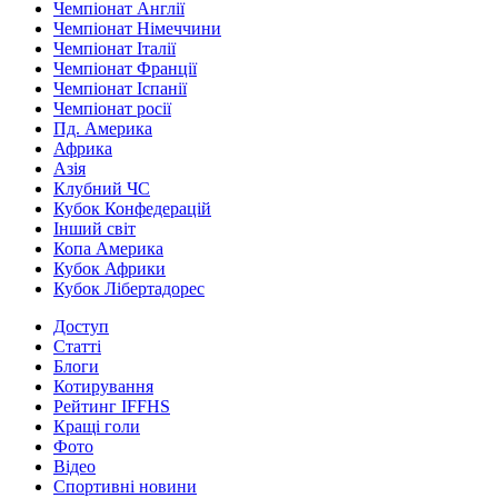
Чемпіонат Англії
Чемпіонат Німеччини
Чемпіонат Італії
Чемпіонат Франції
Чемпіонат Іспанії
Чемпіонат росії
Пд. Америка
Африка
Азія
Клубний ЧС
Кубок Конфедерацій
Інший світ
Копа Америка
Кубок Африки
Кубок Лібертадорес
Доступ
Статті
Блоги
Котирування
Рейтинг IFFHS
Кращі голи
Фото
Відео
Спортивні новини