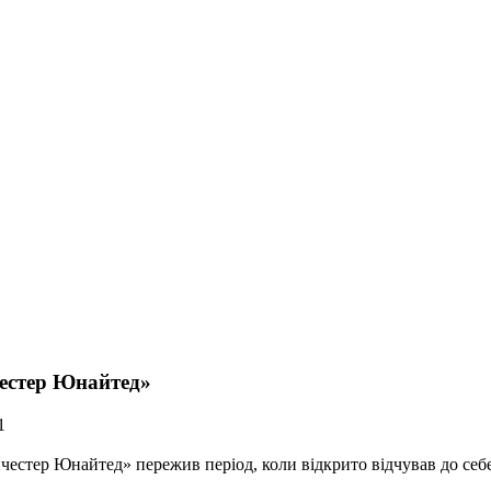
честер Юнайтед»
1
нчестер Юнайтед» пережив період, коли відкрито відчував до себе