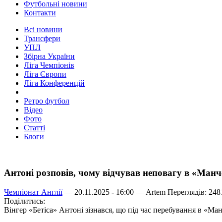
Футбольні новини
Контакти
Всі новини
Трансфери
УПЛ
Збірна України
Ліга Чемпіонів
Ліга Європи
Ліга Конференцій
Ретро футбол
Відео
Фото
Статті
Блоги
Антоні розповів, чому відчував неповагу в «Ман
Чемпіонат Англії
— 20.11.2025 - 16:00 —
Artem
Переглядів: 248
Поділитись:
Вінгер «Бетіса» Антоні зізнався, що під час перебування в «Ма