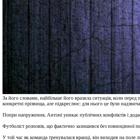
За його словами, найбільше його вразила ситуація, коли перед 
конкретні прізвища, але підкреслює: для нього це були надзвича
Попри напруження, Антоні уникає публічних конфліктів і додає,
Футболіст розповів, що фактично залишився без повноцінної пе
У той час як команда тренувалася вранці, він виходив на поле 