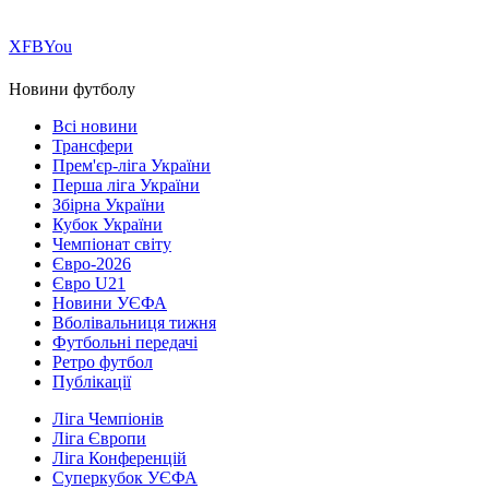
Х
FB
You
Новини футболу
Всі новини
Трансфери
Прем'єр-ліга України
Перша ліга України
Збірна України
Кубок України
Чемпіонат світу
Євро-2026
Євро U21
Новини УЄФА
Вболівальниця тижня
Футбольні передачі
Ретро футбол
Публікації
Ліга Чемпіонів
Ліга Європи
Ліга Конференцій
Суперкубок УЄФА