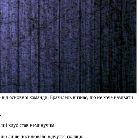
 від основної команди. Бразилець визнає, що не хоче називати
​
нший клуб став неминучим.
 що лише посилювало відчуття ізоляції.