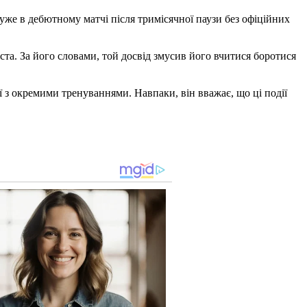
уже в дебютному матчі після тримісячної паузи без офіційних
ста. За його словами, той досвід змусив його вчитися боротися
ї з окремими тренуваннями. Навпаки, він вважає, що ці події