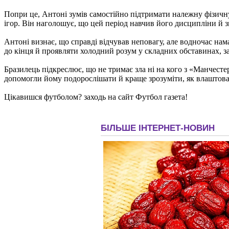
Попри це, Антоні зумів самостійно підтримати належну фізичну 
ігор. Він наголошує, що цей період навчив його дисципліни й з
Антоні визнає, що справді відчував неповагу, але водночас нам
до кінця й проявляти холодний розум у складних обставинах, за
Бразилець підкреслює, що не тримає зла ні на кого з «Манчесте
допомогли йому подорослішати й краще зрозуміти, як влаштова
Цікавишся футболом? заходь на сайт Футбол газета!