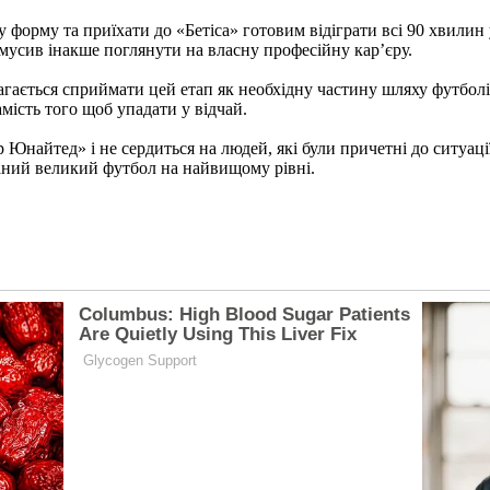
форму та приїхати до «Бетіса» готовим відіграти всі 90 хвилин 
мусив інакше поглянути на власну професійну кар’єру.​
агається сприймати цей етап як необхідну частину шляху футболі
мість того щоб упадати у відчай.
р Юнайтед» і не сердиться на людей, які були причетні до ситуаці
ний великий футбол на найвищому рівні.​