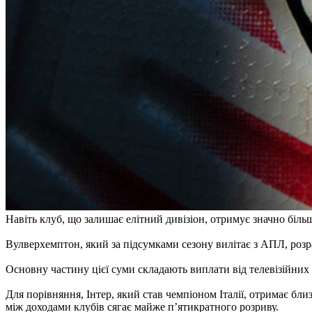
Навіть клуб, що залишає елітний дивізіон, отримує значно біль
Вулверхемптон, який за підсумками сезону вилітає з АПЛ, розр
Основну частину цієї суми складають виплати від телевізійних к
Для порівняння, Інтер, який став чемпіоном Італії, отримає близ
між доходами клубів сягає майже п’ятикратного розриву.