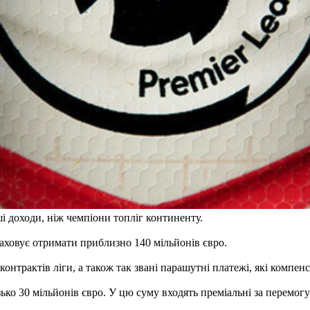
ші доходи, ніж чемпіони топліг континенту.
аховує отримати приблизно 140 мільйонів євро.
онтрактів ліги, а також так звані парашутні платежі, які компен
ько 30 мільйонів євро. У цю суму входять преміальні за перемогу 