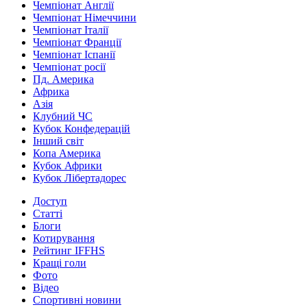
Чемпіонат Англії
Чемпіонат Німеччини
Чемпіонат Італії
Чемпіонат Франції
Чемпіонат Іспанії
Чемпіонат росії
Пд. Америка
Африка
Азія
Клубний ЧС
Кубок Конфедерацій
Інший світ
Копа Америка
Кубок Африки
Кубок Лібертадорес
Доступ
Статті
Блоги
Котирування
Рейтинг IFFHS
Кращі голи
Фото
Відео
Спортивні новини