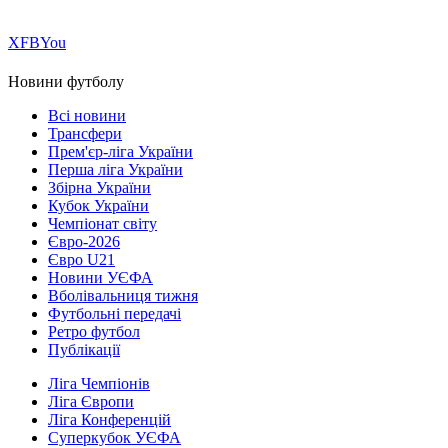
Х
FB
You
Новини футболу
Всі новини
Трансфери
Прем'єр-ліга України
Перша ліга України
Збірна України
Кубок України
Чемпіонат світу
Євро-2026
Євро U21
Новини УЄФА
Вболівальниця тижня
Футбольні передачі
Ретро футбол
Публікації
Ліга Чемпіонів
Ліга Європи
Ліга Конференцій
Суперкубок УЄФА