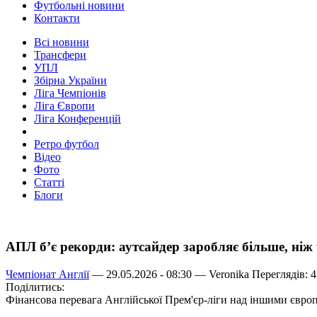
Футбольні новини
Контакти
Всі новини
Трансфери
УПЛ
Збірна України
Ліга Чемпіонів
Ліга Європи
Ліга Конференцій
Ретро футбол
Відео
Фото
Статті
Блоги
АПЛ б’є рекорди: аутсайдер заробляє більше, ніж 
Чемпіонат Англії
— 29.05.2026 - 08:30 —
Veronika
Переглядів: 
Поділитись:
Фінансова перевага Англійської Прем'єр-ліги над іншими європ