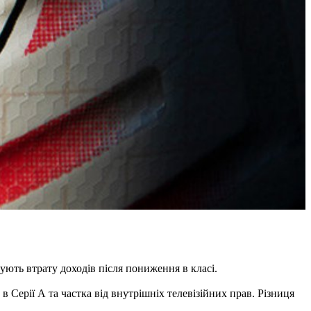
сують втрату доходів після пониження в класі.
в Серії А та частка від внутрішніх телевізійних прав. Різниця