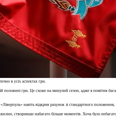
ично в усіх аспектах гри.
 половині гри. Це схоже на минулий сезон, адже я помітив багат
«Ліверпуль» навіть відкрив рахунок зі стандартного положення, щ
илин, створивши набагато більше моментів. Хоча було небагато в