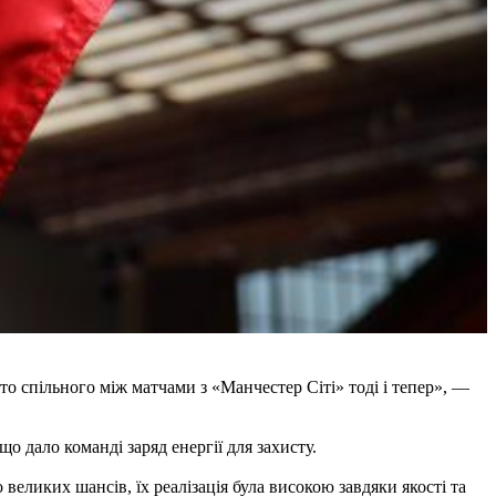
о спільного між матчами з «Манчестер Сіті» тоді і тепер», —
о дало команді заряд енергії для захисту.
еликих шансів, їх реалізація була високою завдяки якості та