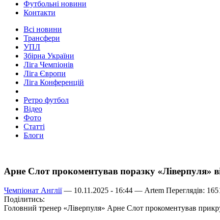
Футбольні новини
Контакти
Всі новини
Трансфери
УПЛ
Збірна України
Ліга Чемпіонів
Ліга Європи
Ліга Конференцій
Ретро футбол
Відео
Фото
Статті
Блоги
Арне Слот прокоментував поразку «Ліверпуля» ві
Чемпіонат Англії
— 10.11.2025 - 16:44 —
Artem
Переглядів: 165
Поділитись:
Головний тренер «Ліверпуля» Арне Слот прокоментував прикру п