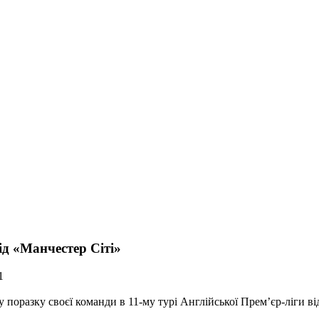
д «Манчестер Сіті»
1
оразку своєї команди в 11-му турі Англійської Прем’єр-ліги від