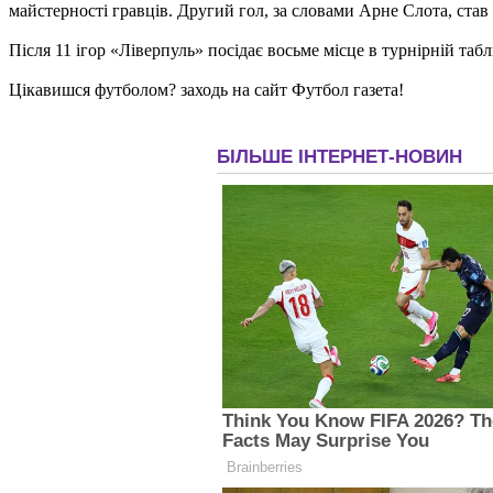
майстерності гравців. Другий гол, за словами Арне Слота, ста
Після 11 ігор «Ліверпуль» посідає восьме місце в турнірній таб
Цікавишся футболом? заходь на сайт Футбол газета!