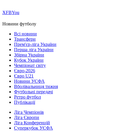
Х
FB
You
Новини футболу
Всі новини
Трансфери
Прем'єр-ліга України
Перша ліга України
Збірна України
Кубок України
Чемпіонат світу
Євро-2026
Євро U21
Новини УЄФА
Вболівальниця тижня
Футбольні передачі
Ретро футбол
Публікації
Ліга Чемпіонів
Ліга Європи
Ліга Конференцій
Суперкубок УЄФА