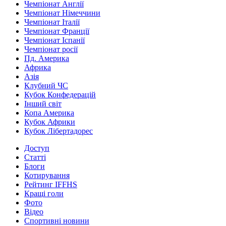
Чемпіонат Англії
Чемпіонат Німеччини
Чемпіонат Італії
Чемпіонат Франції
Чемпіонат Іспанії
Чемпіонат росії
Пд. Америка
Африка
Азія
Клубний ЧС
Кубок Конфедерацій
Інший світ
Копа Америка
Кубок Африки
Кубок Лібертадорес
Доступ
Статті
Блоги
Котирування
Рейтинг IFFHS
Кращі голи
Фото
Відео
Спортивні новини