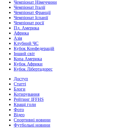
Чемпіонат Німеччини
Чемпіонат Італії
Чемпіонат Франції
Чемпіонат Іспанії
Чемпіонат росії
Пд. Америка
Африка
Азія
Клубний ЧС
Кубок Конфедерацій
Інший світ
Копа Америка
Кубок Африки
Кубок Лібертадорес
Доступ
Статті
Блоги
Котирування
Рейтинг IFFHS
Кращі голи
Фото
Відео
Спортивні новини
Футбольні новини