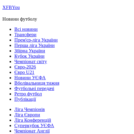
Х
FB
You
Новини футболу
Всі новини
Трансфери
Прем'єр-ліга України
Перша ліга України
Збірна України
Кубок України
Чемпіонат світу
Євро-2026
Євро U21
Новини УЄФА
Вболівальниця тижня
Футбольні передачі
Ретро футбол
Публікації
Ліга Чемпіонів
Ліга Європи
Ліга Конференцій
Суперкубок УЄФА
Чемпіонат Англії