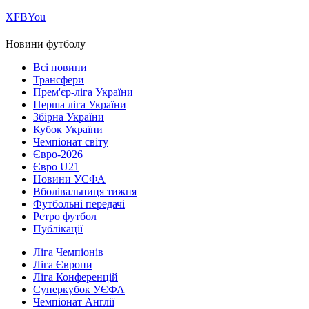
Х
FB
You
Новини футболу
Всі новини
Трансфери
Прем'єр-ліга України
Перша ліга України
Збірна України
Кубок України
Чемпіонат світу
Євро-2026
Євро U21
Новини УЄФА
Вболівальниця тижня
Футбольні передачі
Ретро футбол
Публікації
Ліга Чемпіонів
Ліга Європи
Ліга Конференцій
Суперкубок УЄФА
Чемпіонат Англії