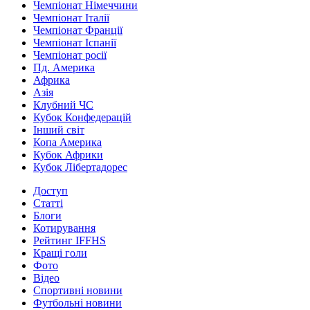
Чемпіонат Німеччини
Чемпіонат Італії
Чемпіонат Франції
Чемпіонат Іспанії
Чемпіонат росії
Пд. Америка
Африка
Азія
Клубний ЧС
Кубок Конфедерацій
Інший світ
Копа Америка
Кубок Африки
Кубок Лібертадорес
Доступ
Статті
Блоги
Котирування
Рейтинг IFFHS
Кращі голи
Фото
Відео
Спортивні новини
Футбольні новини