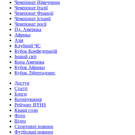
Чемпіонат Німеччини
Чемпіонат Італії
Чемпіонат Франції
Чемпіонат Іспанії
Чемпіонат росії
Пд. Америка
Африка
Азія
Клубний ЧС
Кубок Конфедерацій
Інший світ
Копа Америка
Кубок Африки
Кубок Лібертадорес
Доступ
Статті
Блоги
Котирування
Рейтинг IFFHS
Кращі голи
Фото
Відео
Спортивні новини
Футбольні новини