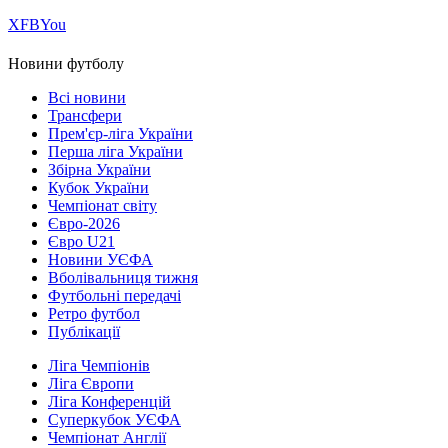
Х
FB
You
Новини футболу
Всі новини
Трансфери
Прем'єр-ліга України
Перша ліга України
Збірна України
Кубок України
Чемпіонат світу
Євро-2026
Євро U21
Новини УЄФА
Вболівальниця тижня
Футбольні передачі
Ретро футбол
Публікації
Ліга Чемпіонів
Ліга Європи
Ліга Конференцій
Суперкубок УЄФА
Чемпіонат Англії