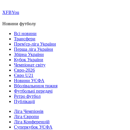
Х
FB
You
Новини футболу
Всі новини
Трансфери
Прем'єр-ліга України
Перша ліга України
Збірна України
Кубок України
Чемпіонат світу
Євро-2026
Євро U21
Новини УЄФА
Вболівальниця тижня
Футбольні передачі
Ретро футбол
Публікації
Ліга Чемпіонів
Ліга Європи
Ліга Конференцій
Суперкубок УЄФА