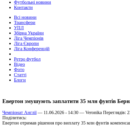
Футбольні новини
Контакти
Всі новини
Трансфери
УПЛ
Збірна України
Ліга Чемпіонів
Ліга Європи
Ліга Конференцій
Ретро футбол
Відео
Фото
Статті
Блоги
Евертон змушують заплатити 35 млн фунтів Берн
Чемпіонат Англії
— 11.06.2026 - 14:30 —
Veronika
Переглядів: 2
Поділитись:
Евертон отримав рішення про виплату 35 млн фунтів компенсаці