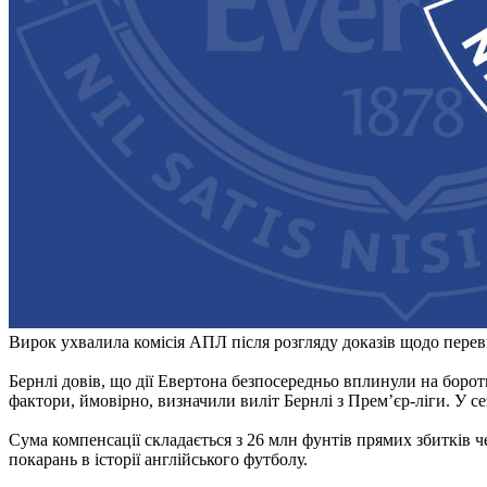
Вирок ухвалила комісія АПЛ після розгляду доказів щодо перев
Бернлі довів, що дії Евертона безпосередньо вплинули на борот
фактори, ймовірно, визначили виліт Бернлі з Прем’єр-ліги. У сез
Сума компенсації складається з 26 млн фунтів прямих збитків 
покарань в історії англійського футболу.