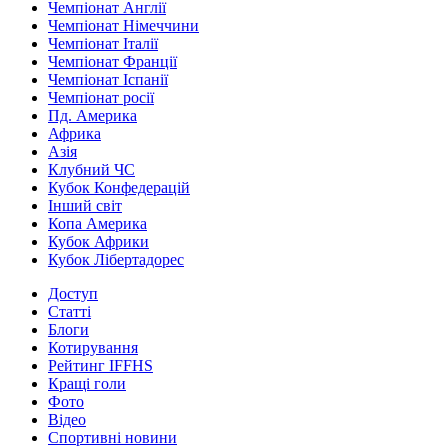
Чемпіонат Англії
Чемпіонат Німеччини
Чемпіонат Італії
Чемпіонат Франції
Чемпіонат Іспанії
Чемпіонат росії
Пд. Америка
Африка
Азія
Клубний ЧС
Кубок Конфедерацій
Інший світ
Копа Америка
Кубок Африки
Кубок Лібертадорес
Доступ
Статті
Блоги
Котирування
Рейтинг IFFHS
Кращі голи
Фото
Відео
Спортивні новини