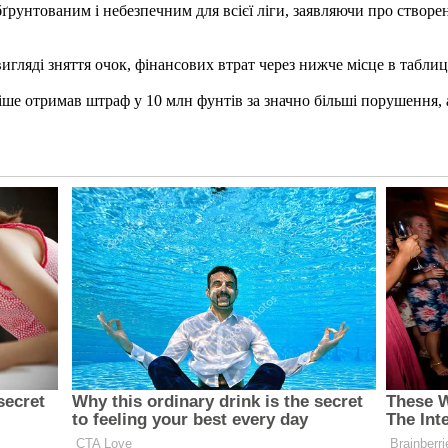
ґрунтованим і небезпечним для всієї ліги, заявляючи про створе
гляді зняття очок, фінансових втрат через нижче місце в табли
ніше отримав штраф у 10 млн фунтів за значно більші порушення, 