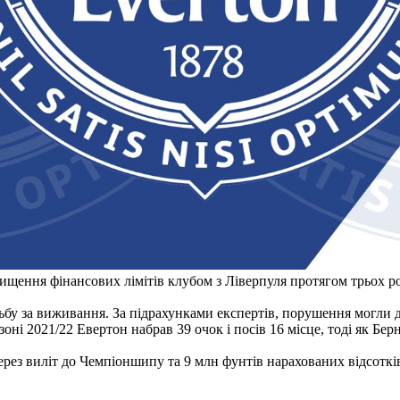
ищення фінансових лімітів клубом з Ліверпуля протягом трьох ро
ьбу за виживання. За підрахунками експертів, порушення могли до
оні 2021/22 Евертон набрав 39 очок і посів 16 місце, тоді як Бер
через виліт до Чемпіоншипу та 9 млн фунтів нарахованих відсотк