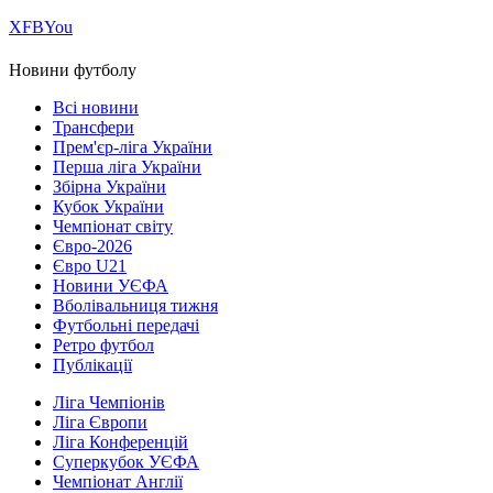
Х
FB
You
Новини футболу
Всі новини
Трансфери
Прем'єр-ліга України
Перша ліга України
Збірна України
Кубок України
Чемпіонат світу
Євро-2026
Євро U21
Новини УЄФА
Вболівальниця тижня
Футбольні передачі
Ретро футбол
Публікації
Ліга Чемпіонів
Ліга Європи
Ліга Конференцій
Суперкубок УЄФА
Чемпіонат Англії