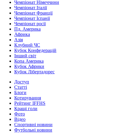
Чемпіонат Німеччини
Чемпіонат Італії
Чемпіонат Франції
Чемпіонат Іспанії
Чемпіонат росії
Пд. Америка
Африка
Азія
Клубний ЧС
Кубок Конфедерацій
Інший світ
Копа Америка
Кубок Африки
Кубок Лібертадорес
Доступ
Статті
Блоги
Котирування
Рейтинг IFFHS
Кращі голи
Фото
Відео
Спортивні новини
Футбольні новини