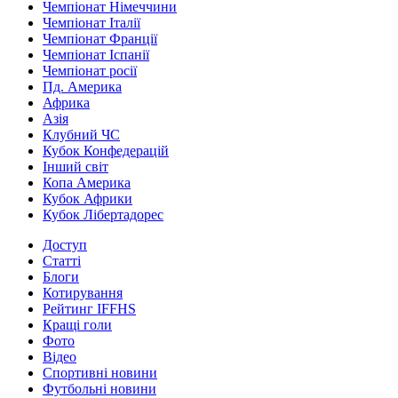
Чемпіонат Німеччини
Чемпіонат Італії
Чемпіонат Франції
Чемпіонат Іспанії
Чемпіонат росії
Пд. Америка
Африка
Азія
Клубний ЧС
Кубок Конфедерацій
Інший світ
Копа Америка
Кубок Африки
Кубок Лібертадорес
Доступ
Статті
Блоги
Котирування
Рейтинг IFFHS
Кращі голи
Фото
Відео
Спортивні новини
Футбольні новини