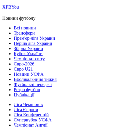
Х
FB
You
Новини футболу
Всі новини
Трансфери
Прем'єр-ліга України
Перша ліга України
Збірна України
Кубок України
Чемпіонат світу
Євро-2026
Євро U21
Новини УЄФА
Вболівальниця тижня
Футбольні передачі
Ретро футбол
Публікації
Ліга Чемпіонів
Ліга Європи
Ліга Конференцій
Суперкубок УЄФА
Чемпіонат Англії