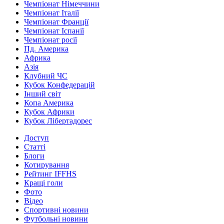
Чемпіонат Німеччини
Чемпіонат Італії
Чемпіонат Франції
Чемпіонат Іспанії
Чемпіонат росії
Пд. Америка
Африка
Азія
Клубний ЧС
Кубок Конфедерацій
Інший світ
Копа Америка
Кубок Африки
Кубок Лібертадорес
Доступ
Статті
Блоги
Котирування
Рейтинг IFFHS
Кращі голи
Фото
Відео
Спортивні новини
Футбольні новини