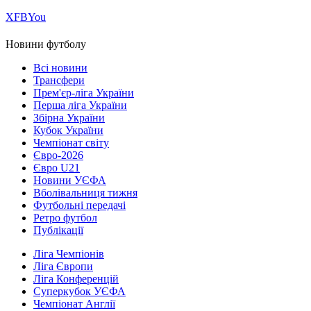
Х
FB
You
Новини футболу
Всі новини
Трансфери
Прем'єр-ліга України
Перша ліга України
Збірна України
Кубок України
Чемпіонат світу
Євро-2026
Євро U21
Новини УЄФА
Вболівальниця тижня
Футбольні передачі
Ретро футбол
Публікації
Ліга Чемпіонів
Ліга Європи
Ліга Конференцій
Суперкубок УЄФА
Чемпіонат Англії