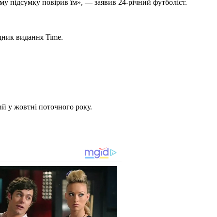
му підсумку повірив їм», — заявив 24-річний футболіст.
адник видання Time.
й у жовтні поточного року.