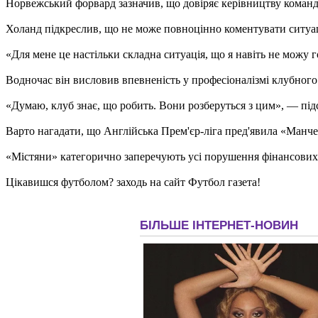
Норвежський форвард зазначив, що довіряє керівництву команди
Холанд підкреслив, що не може повноцінно коментувати ситуац
«Для мене це настільки складна ситуація, що я навіть не можу 
Водночас він висловив впевненість у професіоналізмі клубного 
«Думаю, клуб знає, що робить. Вони розберуться з цим», — пі
Варто нагадати, що Англійська Прем'єр-ліга пред'явила «Манче
«Містяни» категорично заперечують усі порушення фінансових п
Цікавишся футболом? заходь на сайт Футбол газета!