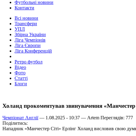
Футбольні новини
Контакти
Всі новини
Трансфери
УПЛ
Збірна України
Ліга Чемпіонів
Ліга Європи
Ліга Конференцій
Ретро футбол
Відео
Фото
Статті
Блоги
Холанд прокоментував звинувачення «Манчестер 
Чемпіонат Англії
— 1.08.2025 - 10:37 —
Artem
Переглядів: 777
Поділитись:
Нападник «Манчестер Сіті» Ерлінг Холанд висловив свою думку