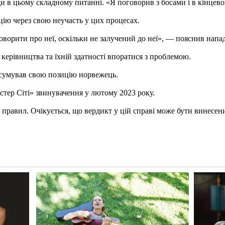
 в цьому складному питанні. «Я поговорив з босами і в кінцево
ію через свою неучасть у цих процесах.
говорити про неї, оскільки не залучений до неї», — пояснив нап
керівництва та їхній здатності впоратися з проблемою.
дсумував свою позицію норвежець.
стер Сіті» звинувачення у лютому 2023 року.
равил. Очікується, що вердикт у цій справі може бути винесени