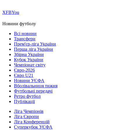
Х
FB
You
Новини футболу
Всі новини
Трансфери
Прем'єр-ліга України
Перша ліга України
Збірна України
Кубок України
Чемпіонат світу
Євро-2026
Євро U21
Новини УЄФА
Вболівальниця тижня
Футбольні передачі
Ретро футбол
Публікації
Ліга Чемпіонів
Ліга Європи
Ліга Конференцій
Суперкубок УЄФА