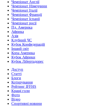
Чемпіонат Англії
Чемпіонат Німеччини
Чемпіонат Італії
Чемпіонат Франції
Чемпіонат Іспанії
Чемпіонат росії
Пд. Америка
Африка
Азія
Клубний ЧС
Кубок Конфедерацій
Інший світ
Копа Америка
Кубок Африки
Кубок Лібертадорес
Доступ
Статті
Блоги
Котирування
Рейтинг IFFHS
Кращі голи
Фото
Відео
Спортивні новини