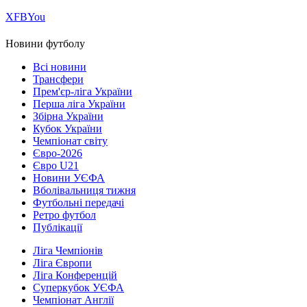
Х
FB
You
Новини футболу
Всі новини
Трансфери
Прем'єр-ліга України
Перша ліга України
Збірна України
Кубок України
Чемпіонат світу
Євро-2026
Євро U21
Новини УЄФА
Вболівальниця тижня
Футбольні передачі
Ретро футбол
Публікації
Ліга Чемпіонів
Ліга Європи
Ліга Конференцій
Суперкубок УЄФА
Чемпіонат Англії