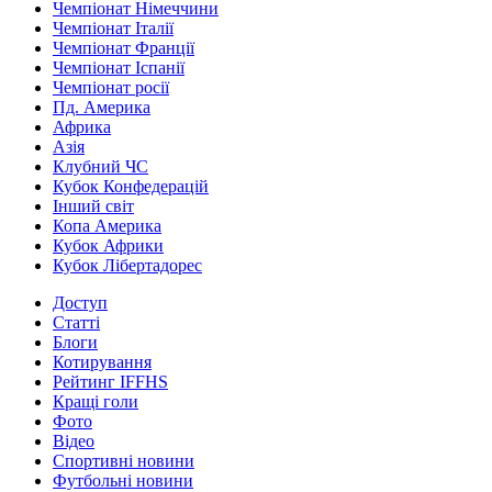
Чемпіонат Німеччини
Чемпіонат Італії
Чемпіонат Франції
Чемпіонат Іспанії
Чемпіонат росії
Пд. Америка
Африка
Азія
Клубний ЧС
Кубок Конфедерацій
Інший світ
Копа Америка
Кубок Африки
Кубок Лібертадорес
Доступ
Статті
Блоги
Котирування
Рейтинг IFFHS
Кращі голи
Фото
Відео
Спортивні новини
Футбольні новини