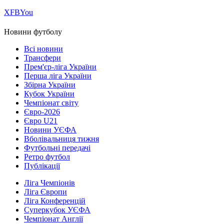
Х
FB
You
Новини футболу
Всі новини
Трансфери
Прем'єр-ліга України
Перша ліга України
Збірна України
Кубок України
Чемпіонат світу
Євро-2026
Євро U21
Новини УЄФА
Вболівальниця тижня
Футбольні передачі
Ретро футбол
Публікації
Ліга Чемпіонів
Ліга Європи
Ліга Конференцій
Суперкубок УЄФА
Чемпіонат Англії