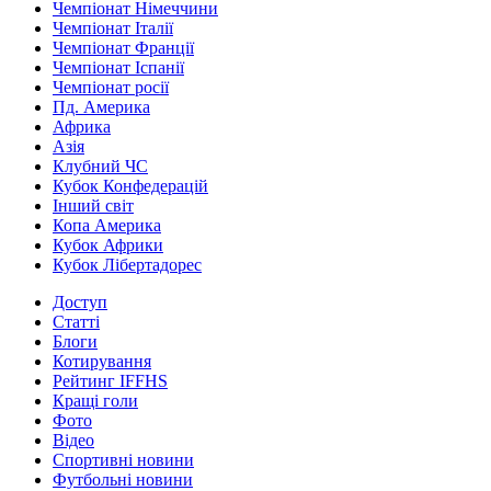
Чемпіонат Німеччини
Чемпіонат Італії
Чемпіонат Франції
Чемпіонат Іспанії
Чемпіонат росії
Пд. Америка
Африка
Азія
Клубний ЧС
Кубок Конфедерацій
Інший світ
Копа Америка
Кубок Африки
Кубок Лібертадорес
Доступ
Статті
Блоги
Котирування
Рейтинг IFFHS
Кращі голи
Фото
Відео
Спортивні новини
Футбольні новини